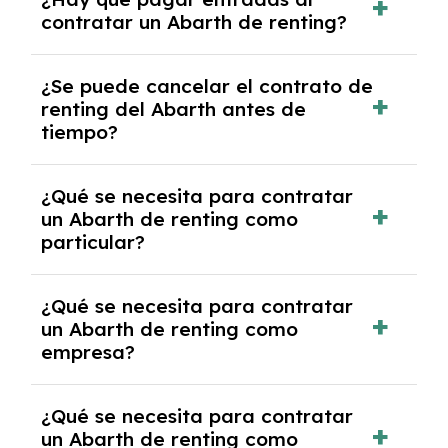
con el seguro a todo riesgo sin franquicia
contratar un Abarth de renting?
incluido dentro de las cuotas mensuales.
No, con el renting tienes la ventaja de que no
¿Se puede cancelar el contrato de
tendrás que pagar ningún tipo de entrada
renting del Abarth antes de
salvo en casos que lo exija el proveedor
tiempo?
debido al resultado del estudio de viabilidad
económica.
Generalmente, puedes rescindir el contrato,
¿Qué se necesita para contratar
pero puede haber penalizaciones por
un Abarth de renting como
cancelación anticipada. Es importante revisar
particular?
las condiciones del contrato y hablar con un
experto que te asesore.
Se requiere DNI/NIE, justificante de ingresos
¿Qué se necesita para contratar
y, en algunos casos, una consulta de solvencia
un Abarth de renting como
crediticia y un pago inicial.
empresa?
Necesitarás el CIF de la empresa,
¿Qué se necesita para contratar
documentación financiera y, en algunos
un Abarth de renting como
casos, un informe de solvencia de la empresa