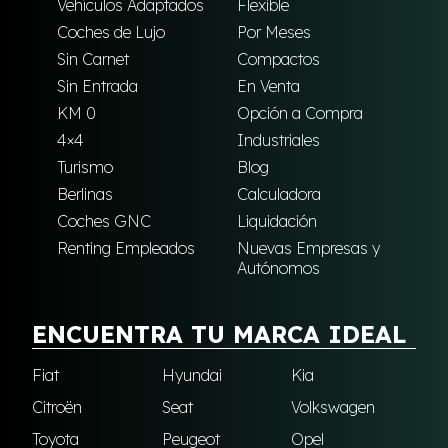
Vehículos Adaptados
Flexible
Coches de Lujo
Por Meses
Sin Carnet
Compactos
Sin Entrada
En Venta
KM 0
Opción a Compra
4×4
Industriales
Turismo
Blog
Berlinas
Calculadora
Coches GNC
Liquidación
Renting Empleados
Nuevas Empresas y
Autónomos
ENCUENTRA TU MARCA IDEAL
Fiat
Hyundai
Kia
Citroën
Seat
Volkswagen
Toyota
Peugeot
Opel