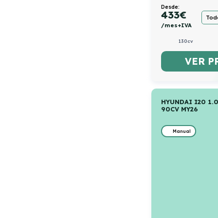
Desde:
433
€
Todo
/mes+IVA
130cv
VER P
HYUNDAI I20 1.
90CV MY26
Manual