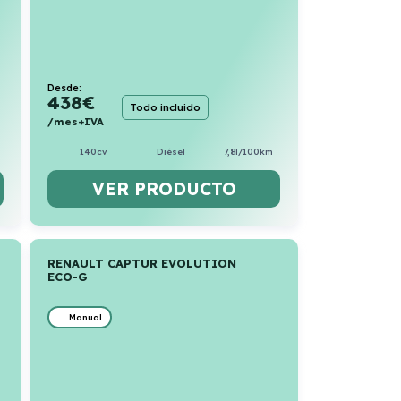
Desde:
438
€
Todo incluido
/mes+IVA
140cv
Diésel
7,8l/100km
VER PRODUCTO
RENAULT CAPTUR EVOLUTION
ECO-G
Manual