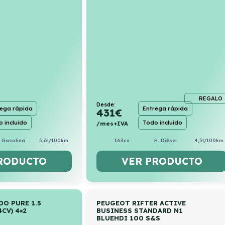
REGALO
Desde:
rega rápida
Entrega rápida
431
€
 incluido
Todo incluido
/mes+IVA
. Gasolina
5,6l/100km
163cv
H. Diésel
4,5l/100km
RODUCTO
VER PRODUCTO
DO PURE 1.5
PEUGEOT RIFTER ACTIVE
CV) 4×2
BUSINESS STANDARD N1
BLUEHDI 100 S&S