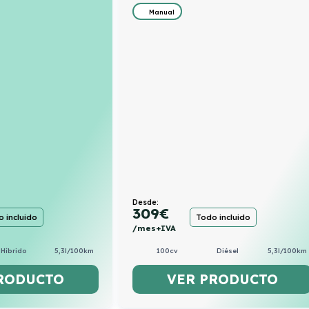
Manual
Desde:
309
€
 incluido
Todo incluido
/mes+IVA
Híbrido
5,3l/100km
100cv
Diésel
5,3l/100km
RODUCTO
VER PRODUCTO