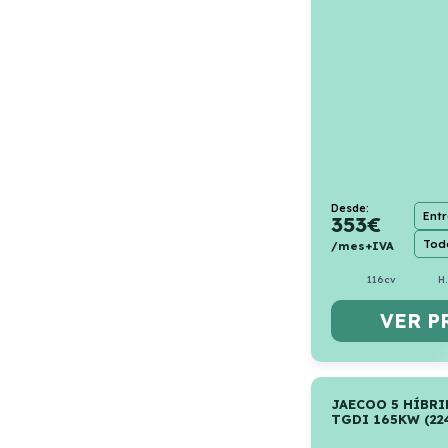
Desde:
Ent
353
€
Todo
/mes+IVA
116cv
H
VER P
JAECOO 5 HÍBRI
TGDI 165KW (224