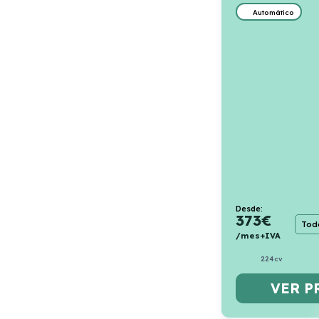
Automático
Desde:
373
€
Todo
/mes+IVA
224cv
VER P