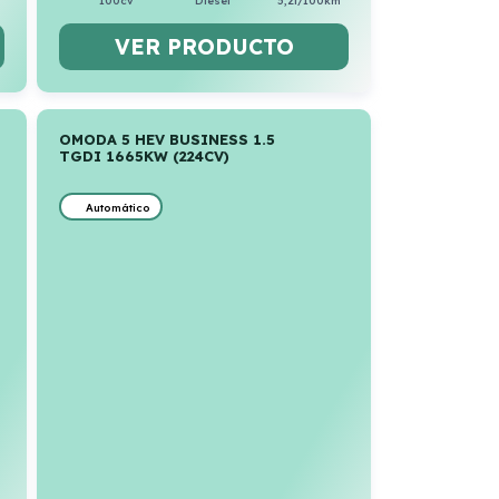
100cv
Diésel
5,2l/100km
VER PRODUCTO
OMODA 5 HEV BUSINESS 1.5
TGDI 1665KW (224CV)
Automático