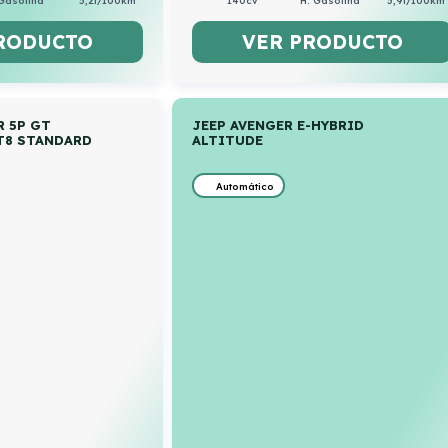
Gasolina
5,2l/100km
140cv
H. Gasolina
5,9l/100km
RODUCTO
VER PRODUCTO
R 5P GT
JEEP AVENGER E-HYBRID
AT8 STANDARD
ALTITUDE
Automático