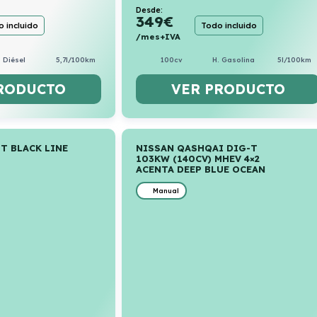
Desde:
349
€
 incluido
Todo incluido
/mes+IVA
Diésel
5,7l/100km
100cv
H. Gasolina
5l/100km
RODUCTO
VER PRODUCTO
0T BLACK LINE
NISSAN QASHQAI DIG-T
103KW (140CV) MHEV 4×2
ACENTA DEEP BLUE OCEAN
Manual