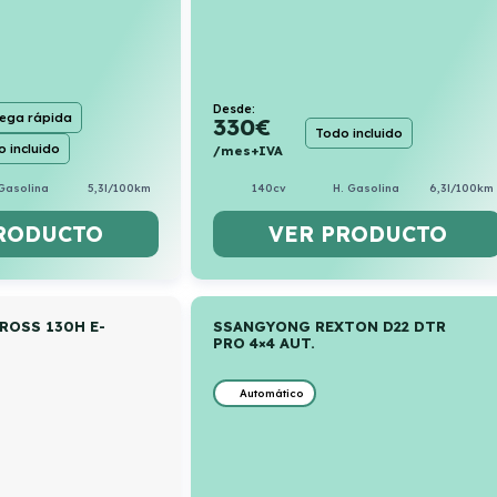
Desde:
rega rápida
330
€
Todo incluido
 incluido
/mes+IVA
140cv
H. Gasolina
6,3l/100km
Gasolina
5,3l/100km
VER PRODUCTO
RODUCTO
ROSS 130H E-
SSANGYONG REXTON D22 DTR
PRO 4×4 AUT.
Automático