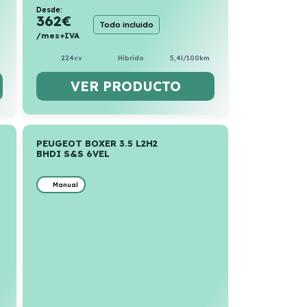
Desde:
362
€
Todo incluido
/mes+IVA
224cv
Híbrido
5,4l/100km
VER PRODUCTO
PEUGEOT BOXER 3.5 L2H2
BHDI S&S 6VEL
Manual