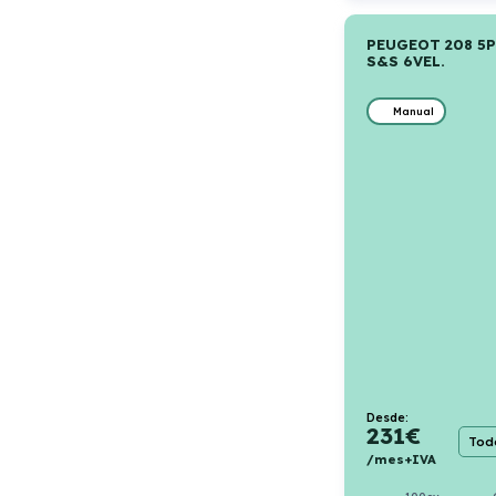
PEUGEOT 208 5P
S&S 6VEL.
Manual
Desde:
231
€
Todo
/mes+IVA