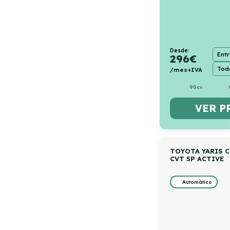
Desde:
Ent
296
€
Todo
/mes+IVA
90cv
VER P
TOYOTA YARIS C
CVT 5P ACTIVE
Automático