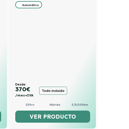
Automático
Desde:
370
€
Todo incluido
/mes+IVA
239cv
Híbrido
5,5l/100km
VER PRODUCTO