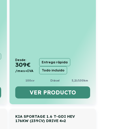
Desde:
Entrega rápida
309
€
Todo incluido
/mes+IVA
100cv
Diésel
5,2l/100km
VER PRODUCTO
KIA SPORTAGE 1.6 T-GDI HEV
176KW (239CV) DRIVE 4×2