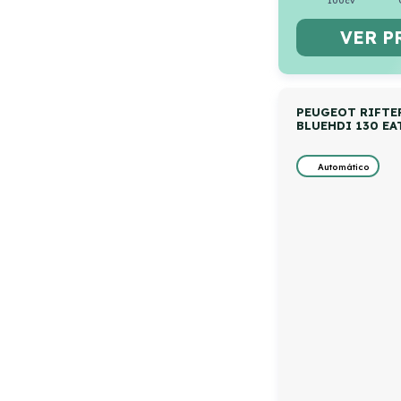
100cv
VER P
PEUGEOT RIFTE
BLUEHDI 130 E
Automático