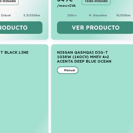
 incluido
Todo incluido
/mes+IVA
Diésel
5,7l/100km
100cv
H. Gasolina
5l/100km
RODUCTO
VER PRODUCTO
0T BLACK LINE
NISSAN QASHQAI DIG-T
103KW (140CV) MHEV 4×2
ACENTA DEEP BLUE OCEAN
Manual