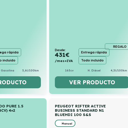
REGALO
Desde:
rega rápida
Entrega rápida
431
€
 incluido
Todo incluido
/mes+IVA
. Gasolina
5,6l/100km
163cv
H. Diésel
4,5l/100km
RODUCTO
VER PRODUCTO
DO PURE 1.5
PEUGEOT RIFTER ACTIVE
CV) 4×2
BUSINESS STANDARD N1
BLUEHDI 100 S&S
Manual