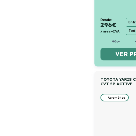
Desde:
Ent
296
€
Todo
/mes+IVA
90cv
VER P
TOYOTA YARIS C
CVT 5P ACTIVE
Automático