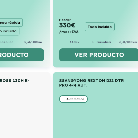
Desde:
rega rápida
330
€
Todo incluido
 incluido
/mes+IVA
140cv
H. Gasolina
6,3l/100km
Gasolina
5,3l/100km
VER PRODUCTO
RODUCTO
ROSS 130H E-
SSANGYONG REXTON D22 DTR
PRO 4×4 AUT.
Automático