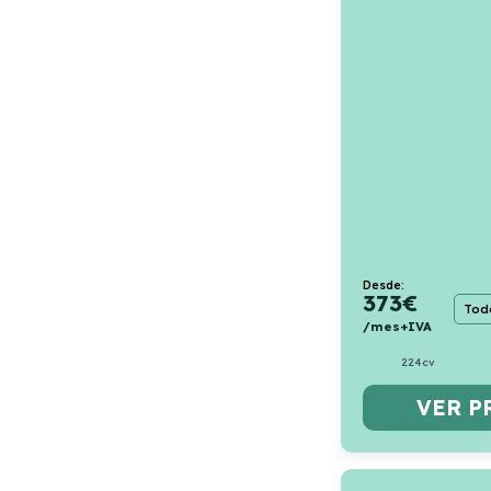
Desde:
373
€
Todo
/mes+IVA
224cv
VER P