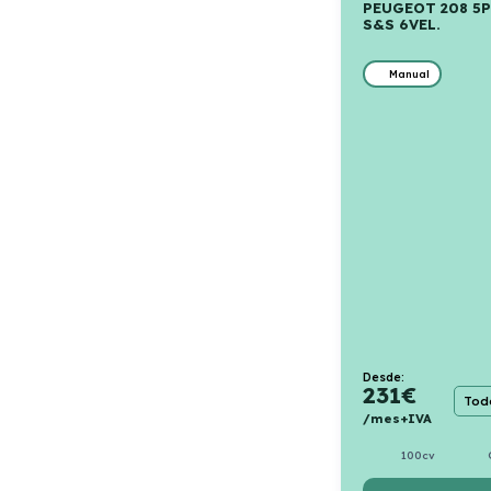
PEUGEOT 208 5P
S&S 6VEL.
Manual
Desde:
231
€
Todo
/mes+IVA
100cv