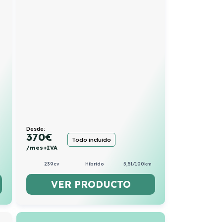
Desde:
370
€
Todo incluido
/mes+IVA
239cv
Híbrido
5,5l/100km
VER PRODUCTO