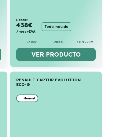
Desde:
438
€
Todo incluido
/mes+IVA
140cv
Diésel
7,8l/100km
VER PRODUCTO
RENAULT CAPTUR EVOLUTION
ECO-G
Manual