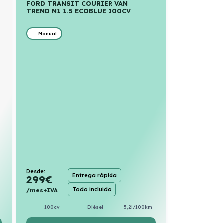
FORD TRANSIT COURIER VAN
TREND N1 1.5 ECOBLUE 100CV
Manual
Desde:
Entrega rápida
299
€
Todo incluido
/mes+IVA
100cv
Diésel
5,2l/100km