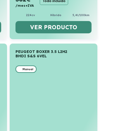
Todo incluido
/mes+IVA
224cv
Híbrido
5,4l/100km
VER PRODUCTO
PEUGEOT BOXER 3.5 L2H2
BHDI S&S 6VEL
Manual