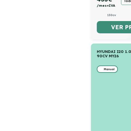
Todo
/mes+IVA
130cv
VER P
HYUNDAI I20 1.
90CV MY26
Manual