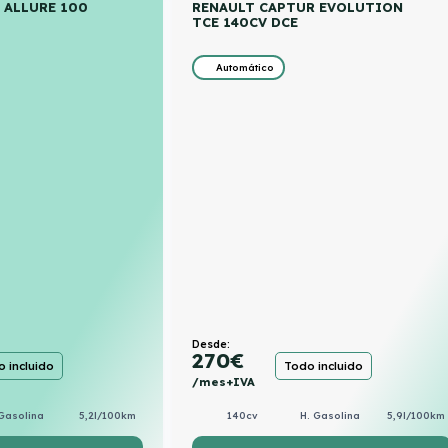
 ALLURE 100
RENAULT CAPTUR EVOLUTION
TCE 140CV DCE
Automático
Desde:
270
€
 incluido
Todo incluido
/mes+IVA
Gasolina
5,2l/100km
140cv
H. Gasolina
5,9l/100km