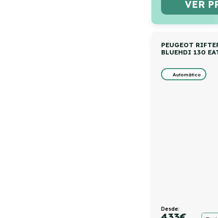
VER P
PEUGEOT RIFTE
BLUEHDI 130 E
Automático
Desde:
433
€