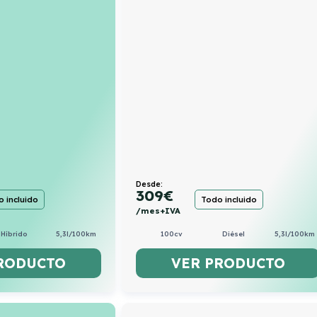
Desde:
309
€
 incluido
Todo incluido
/mes+IVA
Híbrido
5,3l/100km
100cv
Diésel
5,3l/100km
RODUCTO
VER PRODUCTO