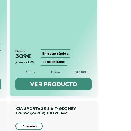
Desde:
Entrega rápida
309
€
Todo incluido
/mes+IVA
100cv
Diésel
5,2l/100km
VER PRODUCTO
KIA SPORTAGE 1.6 T-GDI HEV
176KW (239CV) DRIVE 4×2
Automático