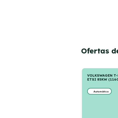
Ofertas d
VOLKSWAGEN T-
ETSI 85KW (116
Automático