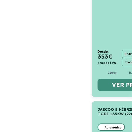
Desde:
Ent
353
€
Todo
/mes+IVA
116cv
H
VER P
JAECOO 5 HÍBRI
TGDI 165KW (224
Automático