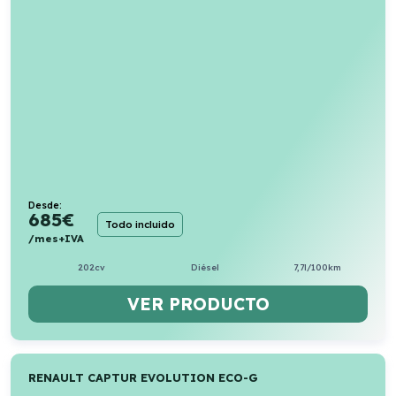
Desde:
685
€
Todo incluido
/mes+IVA
202cv
Diésel
7,7l/100km
VER PRODUCTO
RENAULT CAPTUR EVOLUTION ECO-G