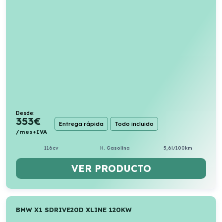
Desde:
353
€
Entrega rápida
Todo incluido
/mes+IVA
116cv
H. Gasolina
5,6l/100km
VER PRODUCTO
BMW X1 SDRIVE20D XLINE 120KW