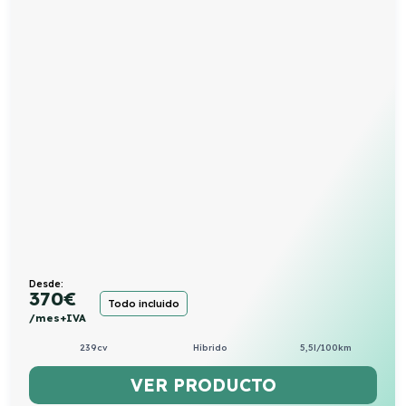
Desde:
370
€
Todo incluido
/mes+IVA
239cv
Híbrido
5,5l/100km
VER PRODUCTO