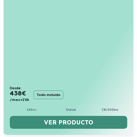
Desde:
438
€
Todo incluido
/mes+IVA
140cv
Diésel
7,8l/100km
VER PRODUCTO