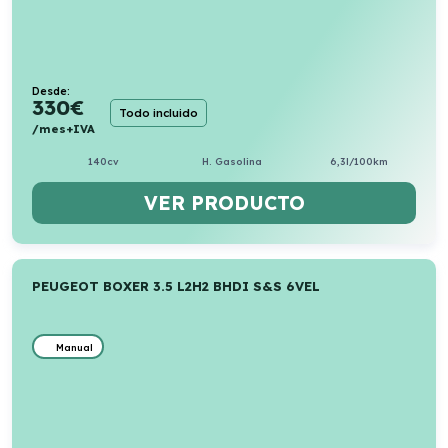
Desde:
330
€
Todo incluido
/mes+IVA
140cv
H. Gasolina
6,3l/100km
VER PRODUCTO
PEUGEOT BOXER 3.5 L2H2 BHDI S&S 6VEL
Manual