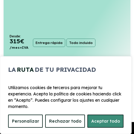
Desde:
315
€
Entrega rápida
Todo incluido
/mes+IVA
156cv
Gasolina
6,1l/100km
LA
RUTA
DE TU PRIVACIDAD
VER PRODUCTO
Utilizamos cookies de terceros para mejorar tu
experiencia. Acepta la política de cookies haciendo click
TOYOTA YARIS 120H 116CV ACTIVE
en “Acepto”. Puedes configurar los ajustes en cualquier
momento.
Automático
Personalizar
Rechazar todo
Aceptar todo
Pedir Presupuesto