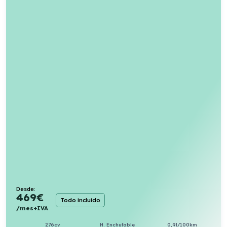
Desde:
469
€
Todo incluido
/mes+IVA
276cv
H. Enchufable
0,9l/100km