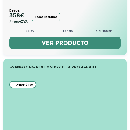
Desde:
358
€
Todo incluido
/mes+IVA
131cv
Híbrido
4,5l/100km
VER PRODUCTO
SSANGYONG REXTON D22 DTR PRO 4×4 AUT.
Automático