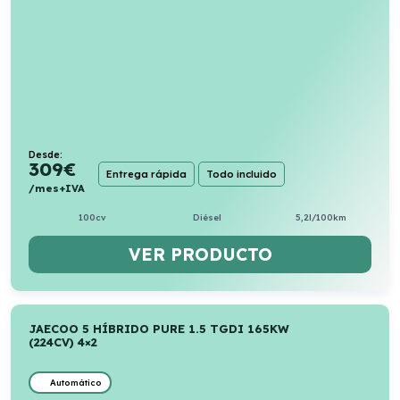
Desde:
309
€
Entrega rápida
Todo incluido
/mes+IVA
100cv
Diésel
5,2l/100km
VER PRODUCTO
JAECOO 5 HÍBRIDO PURE 1.5 TGDI 165KW
(224CV) 4×2
Automático