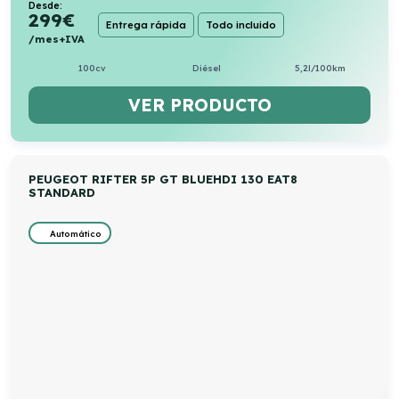
Desde:
299
€
Entrega rápida
Todo incluido
/mes+IVA
100cv
Diésel
5,2l/100km
VER PRODUCTO
PEUGEOT RIFTER 5P GT BLUEHDI 130 EAT8
STANDARD
Automático