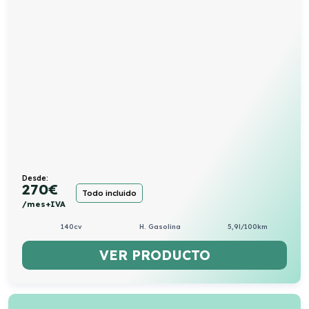
Desde:
270
€
Todo incluido
/mes+IVA
140cv
H. Gasolina
5,9l/100km
VER PRODUCTO