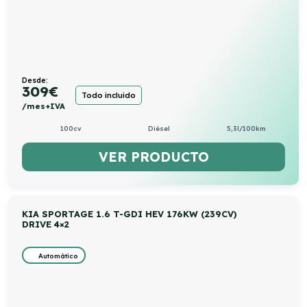
Desde:
309
€
Todo incluido
/mes+IVA
100cv
Diésel
5,3l/100km
VER PRODUCTO
KIA SPORTAGE 1.6 T-GDI HEV 176KW (239CV)
DRIVE 4×2
Automático