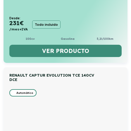
Desde:
231
€
Todo incluido
/mes+IVA
100cv
Gasolina
5,2l/100km
VER PRODUCTO
RENAULT CAPTUR EVOLUTION TCE 140CV
DCE
Automático