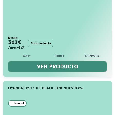
Desde:
362
€
Todo incluido
/mes+IVA
224cv
Híbrido
5,4l/100km
VER PRODUCTO
HYUNDAI I20 1.0T BLACK LINE 90CV MY26
Manual