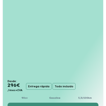
Desde:
296
€
Entrega rápida
Todo incluido
/mes+IVA
90cv
Gasolina
5,3l/100km