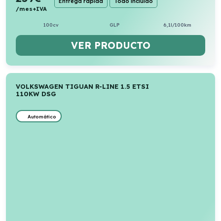
Entrega rápida
Todo incluido
/mes+IVA
100cv
GLP
6,1l/100km
VER PRODUCTO
VOLKSWAGEN TIGUAN R-LINE 1.5 ETSI
110KW DSG
Automático