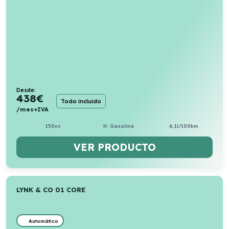
Desde:
438
€
Todo incluido
/mes+IVA
150cv
H. Gasolina
6,1l/100km
VER PRODUCTO
LYNK & CO 01 CORE
Automático