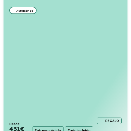
Automático
REGALO
Desde:
431
€
Entrega rápida
Todo incluido