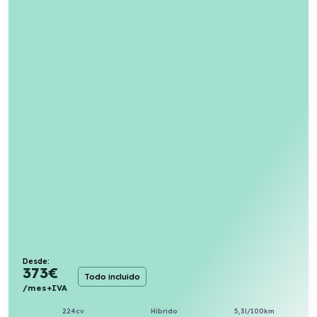
Desde:
373
€
Todo incluido
/mes+IVA
224cv
Híbrido
5,3l/100km