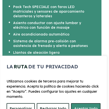
Pack Tech SPECIALE con faros LED
matriciales y sensores de aparcamiento
delanteros y laterales
Asiento conductor con ajuste lumbar y
eléctrico con función de masaje
Aire acondicionado automático
Sistema de alarma pre-colisión con
asistencia de frenado y alerta a peatones
Llantas de aleación ligera
Retrovisores exteriores con intermitentes
integrados
LA
RUTA
DE TU PRIVACIDAD
Utilizamos cookies de terceros para mejorar tu
experiencia. Acepta la política de cookies haciendo click
en “Acepto”. Puedes configurar los ajustes en cualquier
CARROCERÍA
momento.
Personalizar
Rechazar todo
Aceptar todo