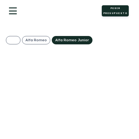
PEDIR
PRESUPUESTO
Alfa Romeo
Alfa Romeo Junior
ALFA ROMEO
JUNIOR IBRIDA
SPECIALE 136CV
(AUTOMÁTICO)
434€/Mes
Desde:
+ IVA