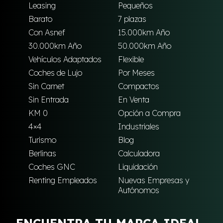
Leasing
Pequeños
Barato
7 plazas
Con Asnef
15.000km Año
30.000km Año
50.000km Año
Vehículos Adaptados
Flexible
Coches de Lujo
Por Meses
Sin Carnet
Compactos
Sin Entrada
En Venta
KM 0
Opción a Compra
4×4
Industriales
Turismo
Blog
Berlinas
Calculadora
Coches GNC
Liquidación
Renting Empleados
Nuevas Empresas y
Autónomos