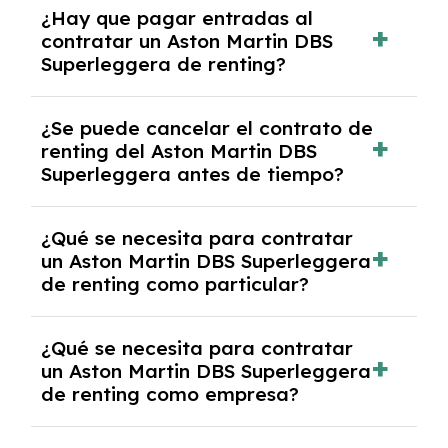
¿Hay que pagar entradas al
Martin DBS Superleggera con el seguro a
contratar un Aston Martin DBS
todo riesgo sin franquicia incluido dentro de
Superleggera de renting?
las cuotas mensuales.
No, con el renting tienes la ventaja de que no
¿Se puede cancelar el contrato de
tendrás que pagar ningún tipo de entrada
renting del Aston Martin DBS
salvo en casos que lo exija el proveedor
Superleggera antes de tiempo?
debido al resultado del estudio de viabilidad
económica.
Generalmente, puedes rescindir el contrato,
¿Qué se necesita para contratar
pero puede haber penalizaciones por
un Aston Martin DBS Superleggera
cancelación anticipada. Es importante revisar
de renting como particular?
las condiciones del contrato y hablar con un
experto que te asesore.
Se requiere DNI/NIE, justificante de ingresos
¿Qué se necesita para contratar
y, en algunos casos, una consulta de solvencia
un Aston Martin DBS Superleggera
crediticia y un pago inicial.
de renting como empresa?
Necesitarás el CIF de la empresa,