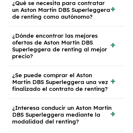
¿Qué se necesita para contratar
documentación financiera y, en algunos
un Aston Martin DBS Superleggera
casos, un informe de solvencia de la empresa
de renting como autónomo?
y un pago inicial.
Se necesita DNI/NIE, alta en el régimen de
¿Dónde encontrar las mejores
autónomos, justificante de ingresos y, en
ofertas de Aston Martin DBS
algunos casos, un informe fiscal y un pago
Superleggera de renting al mejor
inicial.
precio?
En nuestra página web podrás encontrar las
¿Se puede comprar el Aston
mejores ofertas de vehículos de renting con
Martin DBS Superleggera una vez
todos los gastos incluidos y sin pagar
finalizado el contrato de renting?
entradas.
Sí, en algunos casos, al final del contrato de
¿Interesa conducir un Aston Martin
renting se puede adquirir el coche. En este
DBS Superleggera mediante la
caso tendrán que analizar los años, la
modalidad del renting?
cantidad de kilómetros recorridos y el coste
del mercado actual.