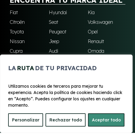
ENCUENTRA TU MARCA IDEAL
Fiat
Hyundai
Kia
Citroën
Seat
Volkswagen
Toyota
Peugeot
Opel
Nissan
Jeep
Renault
Cupra
Audi
Omoda
BMW
Dacia
Mazda
LA
RUTA
DE TU PRIVACIDAD
Skoda
Ford
Todas las marcas
Utilizamos cookies de terceros para mejorar tu
experiencia. Acepta la política de cookies haciendo click
© 2020 - 2026 Renting Mallorca
en “Acepto”. Puedes configurar los ajustes en cualquier
Aviso legal y Privacidad
|
Política de cookies
|
Términos
momento.
Personalizar
Rechazar todo
Aceptar todo