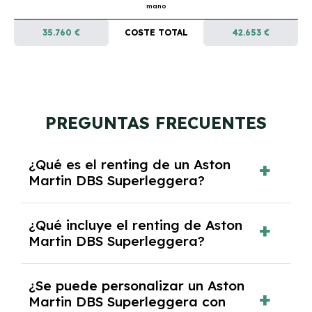
mano
35.760 €
COSTE TOTAL
42.653 €
PREGUNTAS FRECUENTES
¿Qué es el renting de un Aston
Martin DBS Superleggera?
El renting de un Aston Martin DBS
¿Qué incluye el renting de Aston
Superleggera es un contrato de alquiler a
Martin DBS Superleggera?
largo plazo en el que pagas una cuota
mensual fija por el uso del coche durante un
El renting incluye el uso y disfrute del coche,
periodo determinado, generalmente entre 2 y
¿Se puede personalizar un Aston
seguro a todo riesgo, mantenimiento,
5 años.
Martin DBS Superleggera con
reparaciones, impuestos, asistencia en