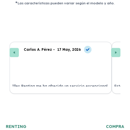
Las características pueden variar según el modelo y año.
Carlos A. Pérez -
17 May, 2026
La
 de
Illes Renting me ha ofrecido un servicio excepcional.
Estoy mu
nes.
Su atención al cliente es muy buena y el coche llegó
nuevo y 
en perfectas condiciones. ¡Totalmente recomendable!
podría h
RENTING
COMPRA