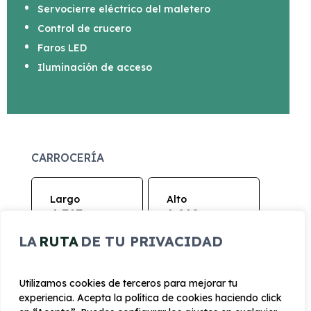
Servocierre eléctrico del maletero
Control de crucero
Faros LED
Iluminación de acceso
CARROCERÍA
Largo
Alto
4.717 mm
1.619 mm
LA
RUTA
DE TU PRIVACIDAD
Ancho
Maletero
1900 mm
515
Utilizamos cookies de terceros para mejorar tu
experiencia. Acepta la política de cookies haciendo click