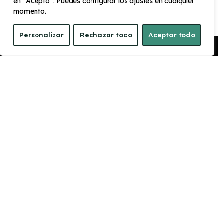
en “Acepto”. Puedes configurar los ajustes en cualquier
PRESTACIONES
momento.
Velocidad
Cilindrada
Personalizar
Rechazar todo
Aceptar todo
máxima
1.968 cc
226 km/h
Pedir Presupuesto
Aceleración
Tracción
7 seg
4x4
CONSUMO Y EMISIONES
Emisiones
155 g/km