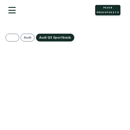
PEDIR
PRESUPUESTO
Audi
Audi Q5 Sportback
Audi Q5 Sportback
Advanced TDI
Quattro S Tronic
638€/Mes
Desde:
+ IVA
Híbrido diésel
Automático
204cv
ECO