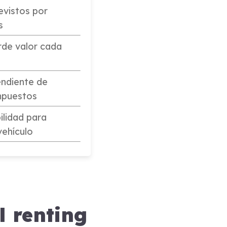
evistos por
s
rde valor cada
ndiente de
mpuestos
ilidad para
vehículo
l renting