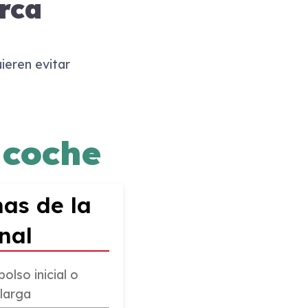
rca
ieren evitar
 coche
as de la
nal
lso inicial o
 larga