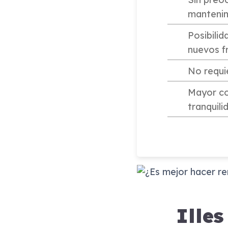
manteni
Posibili
nuevos 
No requi
Mayor c
tranquil
Illes