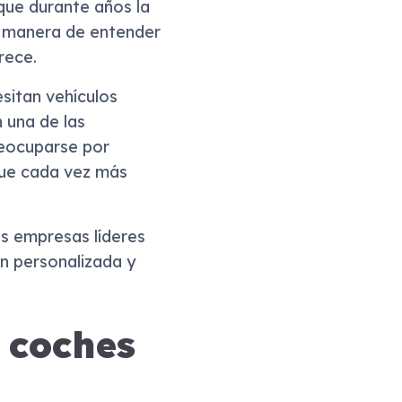
que durante años la
la manera de entender
rece.
sitan vehículos
n una de las
reocuparse por
 que cada vez más
as empresas líderes
n personalizada y
 coches