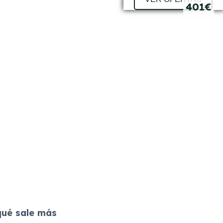
399€
401€
qué sale más