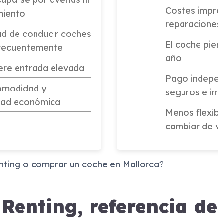
Costes impr
miento
reparacione
dad de conducir coches
El coche pie
frecuentemente
año
ere entrada elevada
Pago indepe
omodidad y
seguros e i
idad económica
Menos flexib
cambiar de 
 Renting, referencia de