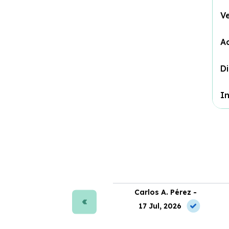
V
A
D
In
ra J. Moreno -
Carlos A. Pérez -
 May, 2026
17 Jul, 2026