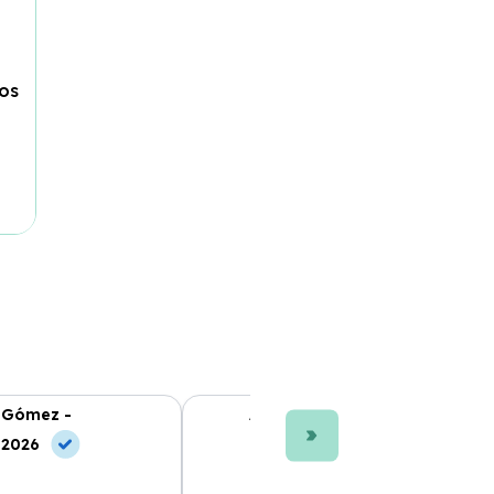
os
 Gómez -
Ana L. Fernández -
 2026
10 May, 2026