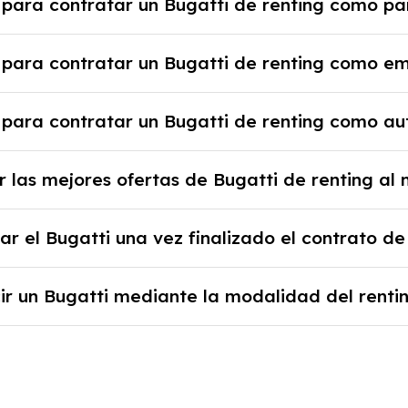
 para contratar un Bugatti de renting como par
tante revisar las condiciones del contrato y hablar co
 justificante de ingresos y, en algunos casos, una cons
 para contratar un Bugatti de renting como e
nicial.
e la empresa, documentación financiera y, en algunos 
 para contratar un Bugatti de renting como a
sa y un pago inicial.
 alta en el régimen de autónomos, justificante de ingr
 las mejores ofertas de Bugatti de renting al 
al y un pago inicial.
b podrás encontrar las mejores ofertas de vehículos 
r el Bugatti una vez finalizado el contrato de
y sin pagar entradas.
 al final del contrato de renting se puede adquirir el c
ir un Bugatti mediante la modalidad del renti
 los años, la cantidad de kilómetros recorridos y el c
ventajoso si prefieres una cuota fija mensual, sin pre
o o depreciación, y si te gusta cambiar de coche cad