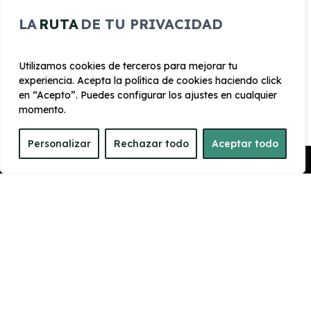
LA
RUTA
DE TU PRIVACIDAD
CARROCERÍA
Utilizamos cookies de terceros para mejorar tu
experiencia. Acepta la política de cookies haciendo click
Largo
Alto
en “Acepto”. Puedes configurar los ajustes en cualquier
4.330 mm
1.675 mm
momento.
Personalizar
Rechazar todo
Aceptar todo
Ancho
Maletero
Pedir Presupuesto
1830 mm
425
PRESTACIONES
Velocidad
Cilindrada
máxima
1.498 cc
180 km/h
Aceleración
Tracción