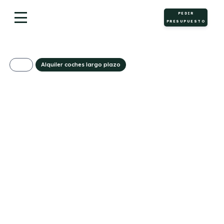
PEDIR
PRESUPUESTO
Alquiler coches largo plazo
BYD ATTO 2 DM-i
Active
393€/Mes
Desde:
+ IVA
Híbrido
Automático
212cv
0
enchufable