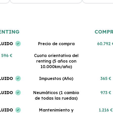
Estoy muy satisfecha con mi renting.
Gran servicio y
 al
El coche es nuevo y todo lo que
Me encanta pod
incluye es impresionante. No podría
coche sin pre
haber tomado una mejor decisión.
gastos. ¡Estoy 
ENTING
COMP
LUIDO
Precio de compra
60.792 
596 €
Cuota orientativa del
renting (5 años con
10.000km/año)
LUIDO
Impuestos (Año)
365 €
LUIDO
Neumáticos (1 cambio
973 €
de todas las ruedas)
LUIDO
Mantenimiento y
1.216 €