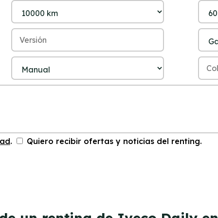
dad
.
Quiero recibir ofertas y noticias del renting.
de un renting de Iveco Daily e