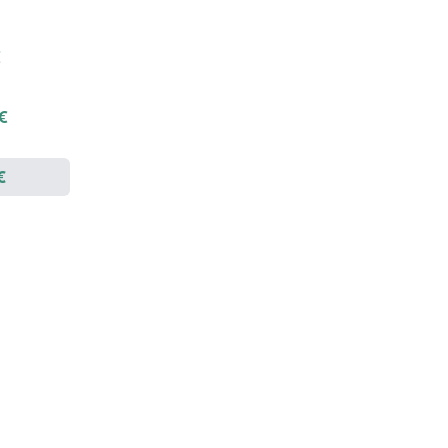
€
 €
€