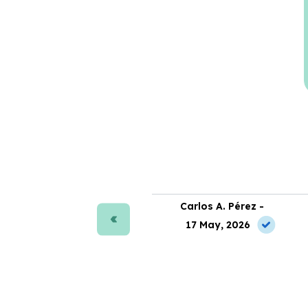
ra J. Moreno -
Carlos A. Pérez -
 May, 2026
17 May, 2026