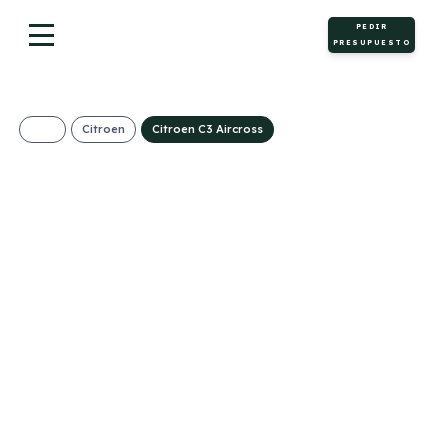
PEDIR
PRESUPUESTO
Citroen
Citroen C3 Aircross
Citroen C3 Aircross
Turbo You Pack
Plus
309€/Mes
Desde:
+ IVA
Gasolina
Manual
100cv
C