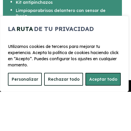
Kit antipinchazos
Limpiaparabrisas delantero con sensor de
lluvia
Cristal trasero oscurecido en el lateral
LA
RUTA
DE TU PRIVACIDAD
trasero
Utilizamos cookies de terceros para mejorar tu
experiencia. Acepta la política de cookies haciendo click
en “Acepto”. Puedes configurar los ajustes en cualquier
momento.
CARROCERÍA
Personalizar
Rechazar todo
Aceptar todo
Largo
Alto
Pedir Presupuesto
4.395 mm
1.660 mm
Ancho
Maletero
1795 mm
460