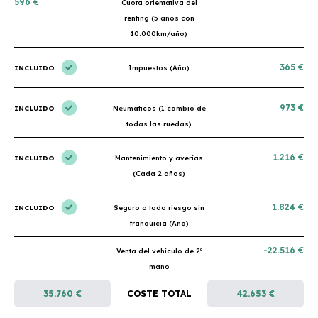
596 €
Cuota orientativa del
renting (5 años con
10.000km/año)
365 €
INCLUIDO
Impuestos (Año)
973 €
INCLUIDO
Neumáticos (1 cambio de
todas las ruedas)
1.216 €
INCLUIDO
Mantenimiento y averías
(Cada 2 años)
1.824 €
INCLUIDO
Seguro a todo riesgo sin
franquicia (Año)
-22.516 €
Venta del vehículo de 2ª
mano
35.760 €
COSTE TOTAL
42.653 €