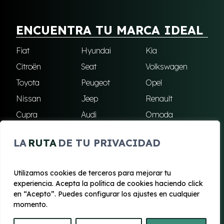
ENCUENTRA TU MARCA IDEAL
Fiat
Hyundai
Kia
Citroën
Seat
Volkswagen
Toyota
Peugeot
Opel
Nissan
Jeep
Renault
Cupra
Audi
Omoda
BMW
Dacia
Mazda
LA
RUTA
DE TU PRIVACIDAD
Skoda
Ford
Todas las marcas
Utilizamos cookies de terceros para mejorar tu
experiencia. Acepta la política de cookies haciendo click
© 2020 - 2026 Renting Mallorca
en “Acepto”. Puedes configurar los ajustes en cualquier
Aviso legal y Privacidad
|
Política de cookies
|
Términos
momento.