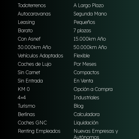
Todoterrenos
A Largo Plazo
Autocaravanas
Segunda Mano
Leasing
Pequeños
Barato
7 plazas
Con Asnef
15.000km Año
30.000km Año
50.000km Año
Vehículos Adaptados
Flexible
Coches de Lujo
Por Meses
Sin Carnet
Compactos
Sin Entrada
En Venta
KM 0
Opción a Compra
4×4
Industriales
Turismo
Blog
Berlinas
Calculadora
Coches GNC
Liquidación
Renting Empleados
Nuevas Empresas y
Autónomos