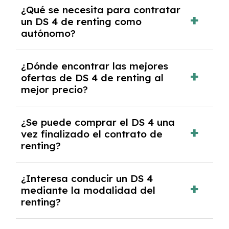
Necesitarás el CIF de la empresa,
¿Qué se necesita para contratar
documentación financiera y, en algunos
un DS 4 de renting como
casos, un informe de solvencia de la empresa
autónomo?
y un pago inicial.
Se necesita DNI/NIE, alta en el régimen de
¿Dónde encontrar las mejores
autónomos, justificante de ingresos y, en
ofertas de DS 4 de renting al
algunos casos, un informe fiscal y un pago
mejor precio?
inicial.
En nuestra página web podrás encontrar las
¿Se puede comprar el DS 4 una
mejores ofertas de vehículos de renting con
vez finalizado el contrato de
todos los gastos incluidos y sin pagar
renting?
entradas.
Sí, en algunos casos, al final del contrato de
¿Interesa conducir un DS 4
renting se puede adquirir el coche. En este
mediante la modalidad del
caso tendrán que analizar los años, la
renting?
cantidad de kilómetros recorridos y el coste
del mercado actual.
El renting puede ser ventajoso si prefieres una