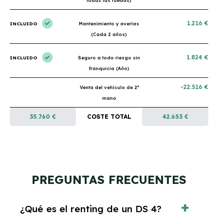
todas las ruedas)
1.216 €
INCLUIDO
Mantenimiento y averías
(Cada 2 años)
1.824 €
INCLUIDO
Seguro a todo riesgo sin
franquicia (Año)
-22.516 €
Venta del vehículo de 2ª
mano
35.760 €
COSTE TOTAL
42.653 €
PREGUNTAS FRECUENTES
¿Qué es el renting de un DS 4?