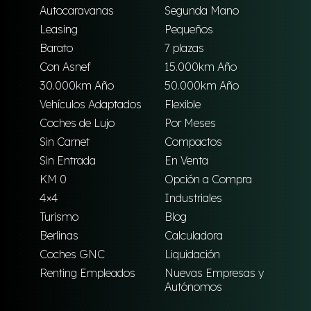
Autocaravanas
Segunda Mano
Leasing
Pequeños
Barato
7 plazas
Con Asnef
15.000km Año
30.000km Año
50.000km Año
Vehículos Adaptados
Flexible
Coches de Lujo
Por Meses
Sin Carnet
Compactos
Sin Entrada
En Venta
KM 0
Opción a Compra
4×4
Industriales
Turismo
Blog
Berlinas
Calculadora
Coches GNC
Liquidación
Renting Empleados
Nuevas Empresas y
Autónomos