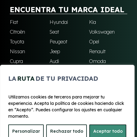
ENCUENTRA TU MARCA IDEAL
Fiat
Hyundai
Kia
Citroën
Seat
Volkswagen
Toyota
Peugeot
Opel
Nissan
Jeep
Renault
Cupra
Audi
Omoda
BMW
Dacia
Mazda
LA
RUTA
DE TU PRIVACIDAD
Skoda
Ford
Todas las marcas
Utilizamos cookies de terceros para mejorar tu
experiencia. Acepta la política de cookies haciendo click
© 2020 - 2026 Renting Mallorca
en “Acepto”. Puedes configurar los ajustes en cualquier
Aviso legal y Privacidad
|
Política de cookies
|
Términos
momento.
Personalizar
Rechazar todo
Aceptar todo