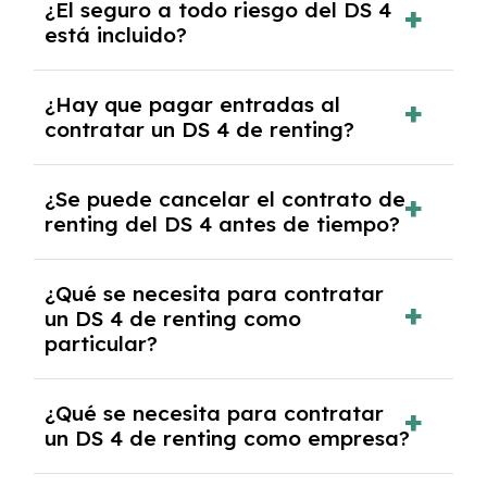
¿El seguro a todo riesgo del DS 4
coche, renovarlo por uno nuevo o, en algunos
está incluido?
casos, comprarlo a un precio previamente
acordado.
Con el renting podrás disfrutar de un DS 4
¿Hay que pagar entradas al
con el seguro a todo riesgo sin franquicia
contratar un DS 4 de renting?
incluido dentro de las cuotas mensuales.
No, con el renting tienes la ventaja de que no
¿Se puede cancelar el contrato de
tendrás que pagar ningún tipo de entrada
renting del DS 4 antes de tiempo?
salvo en casos que lo exija el proveedor
debido al resultado del estudio de viabilidad
Generalmente, puedes rescindir el contrato,
económica.
¿Qué se necesita para contratar
pero puede haber penalizaciones por
un DS 4 de renting como
cancelación anticipada. Es importante revisar
particular?
las condiciones del contrato y hablar con un
experto que te asesore.
Se requiere DNI/NIE, justificante de ingresos
¿Qué se necesita para contratar
y, en algunos casos, una consulta de solvencia
un DS 4 de renting como empresa?
crediticia y un pago inicial.