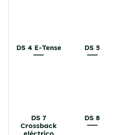
DS 4 E-Tense
DS 5
DS 7
DS 8
Crossback
eléctrico