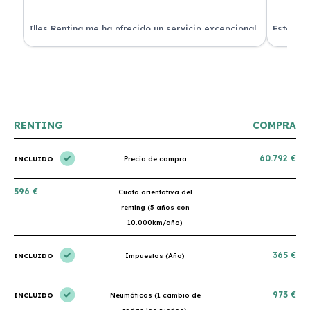
 de
Illes Renting me ha ofrecido un servicio excepcional.
Estoy mu
nes.
Su atención al cliente es muy buena y el coche llegó
nuevo y 
en perfectas condiciones. ¡Totalmente recomendable!
podría h
RENTING
COMPRA
60.792 €
INCLUIDO
Precio de compra
596 €
Cuota orientativa del
renting (5 años con
10.000km/año)
365 €
INCLUIDO
Impuestos (Año)
973 €
INCLUIDO
Neumáticos (1 cambio de