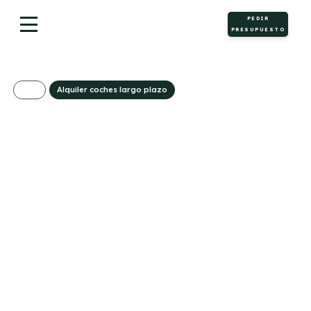
PEDIR
PRESUPUESTO
Alquiler coches largo plazo
Ford Transit
Custom Kombi 2.0
EcoBlue 136CV 320
L2 Trend II
428€/Mes
Desde:
+ IVA