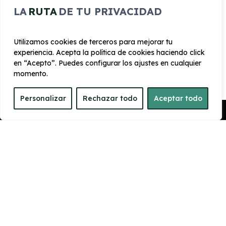
5.450 mm
1.966 mm
LA
RUTA
DE TU PRIVACIDAD
Utilizamos cookies de terceros para mejorar tu
Ancho
Maletero
2032 mm
1000
experiencia. Acepta la política de cookies haciendo click
en “Acepto”. Puedes configurar los ajustes en cualquier
momento.
PRESTACIONES
Personalizar
Rechazar todo
Aceptar todo
Velocidad
Pedir Presupuesto
Cilindrada
máxima
1.995 cc
150 km/h
Aceleración
Tracción
11 seg
Delantera
CONSUMO Y EMISIONES