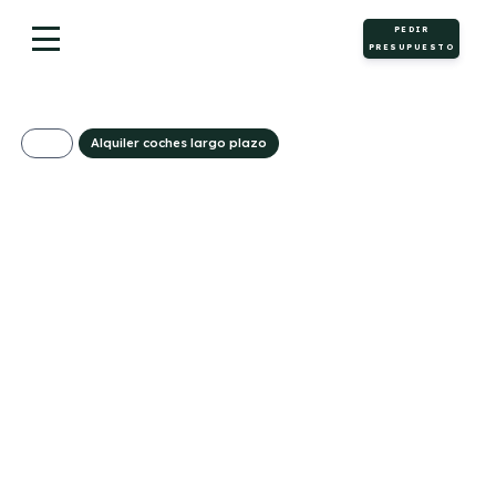
PEDIR
PRESUPUESTO
Alquiler coches largo plazo
Ford Transit
Custom Kombi 2.0
EcoBlue 136CV 320
L2 Trend
428€/Mes
Desde:
+ IVA