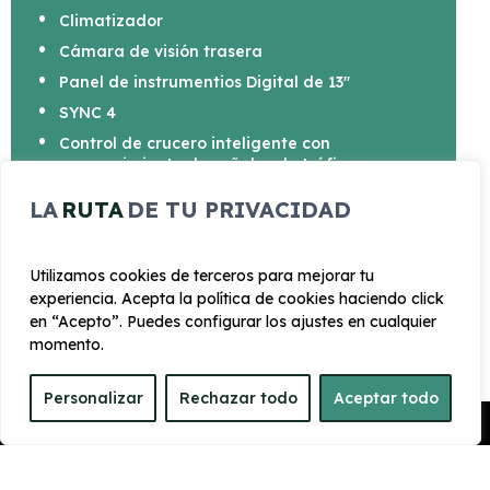
Climatizador
Cámara de visión trasera
Panel de instrumentios Digital de 13"
SYNC 4
Control de crucero inteligente con
reconocimiento de señales de tráfico
Asistente de precolisión delantero con
LA
RUTA
DE TU PRIVACIDAD
detector de peatones
Utilizamos cookies de terceros para mejorar tu
experiencia. Acepta la política de cookies haciendo click
en “Acepto”. Puedes configurar los ajustes en cualquier
momento.
CARROCERÍA
Personalizar
Rechazar todo
Aceptar todo
Largo
Alto
Pedir Presupuesto
5.450 mm
1.966 mm