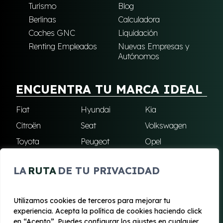
Turismo
Blog
Berlinas
Calculadora
Coches GNC
Liquidación
Renting Empleados
Nuevas Empresas y
Autónomos
ENCUENTRA TU MARCA IDEAL
Fiat
Hyundai
Kia
Citroën
Seat
Volkswagen
Toyota
Peugeot
Opel
Nissan
Jeep
Renault
LA
RUTA
DE TU PRIVACIDAD
Cupra
Audi
Omoda
BMW
Dacia
Mazda
Utilizamos cookies de terceros para mejorar tu
Skoda
Ford
Todas las marcas
experiencia. Acepta la política de cookies haciendo click
en “Acepto”. Puedes configurar los ajustes en cualquier