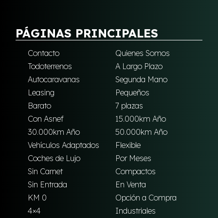
PÁGINAS PRINCIPALES
Contacto
Quienes Somos
Todoterrenos
A Largo Plazo
Autocaravanas
Segunda Mano
Leasing
Pequeños
Barato
7 plazas
Con Asnef
15.000km Año
30.000km Año
50.000km Año
Vehículos Adaptados
Flexible
Coches de Lujo
Por Meses
Sin Carnet
Compactos
Sin Entrada
En Venta
KM 0
Opción a Compra
4×4
Industriales