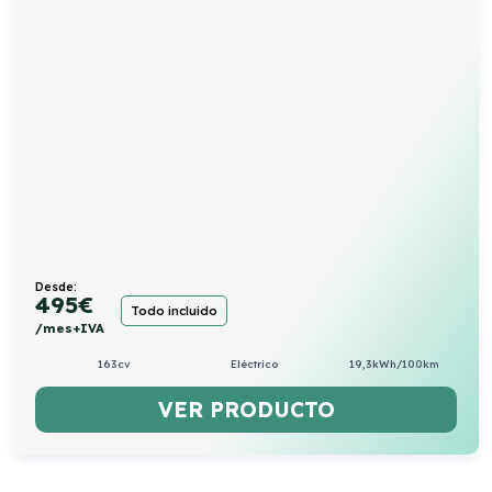
Desde:
495
€
Todo incluido
/mes+IVA
163cv
Eléctrico
19,3kWh/100km
VER PRODUCTO