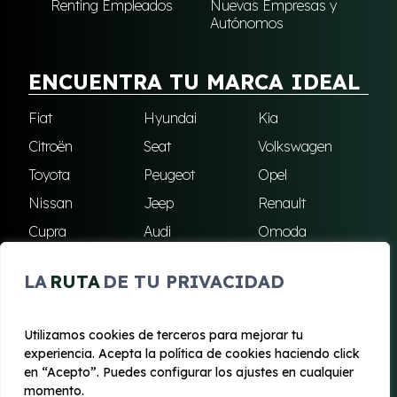
Renting Empleados
Nuevas Empresas y
Autónomos
ENCUENTRA TU MARCA IDEAL
Fiat
Hyundai
Kia
Citroën
Seat
Volkswagen
Toyota
Peugeot
Opel
Nissan
Jeep
Renault
Cupra
Audi
Omoda
BMW
Dacia
Mazda
LA
RUTA
DE TU PRIVACIDAD
Skoda
Ford
Todas las marcas
Utilizamos cookies de terceros para mejorar tu
experiencia. Acepta la política de cookies haciendo click
© 2020 - 2026 Renting Mallorca
en “Acepto”. Puedes configurar los ajustes en cualquier
Aviso legal y Privacidad
|
Política de cookies
|
Términos
momento.