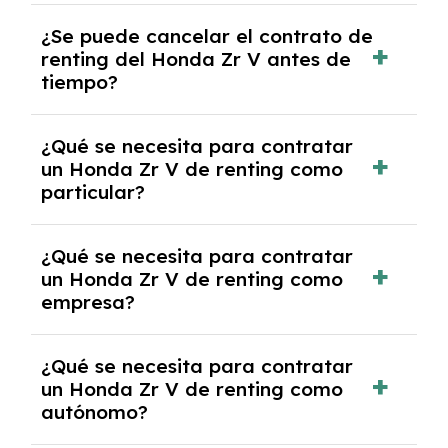
No, con el renting tienes la ventaja de que no
¿Se puede cancelar el contrato de
tendrás que pagar ningún tipo de entrada
renting del Honda Zr V antes de
salvo en casos que lo exija el proveedor
tiempo?
debido al resultado del estudio de viabilidad
económica.
Generalmente, puedes rescindir el contrato,
¿Qué se necesita para contratar
pero puede haber penalizaciones por
un Honda Zr V de renting como
cancelación anticipada. Es importante revisar
particular?
las condiciones del contrato y hablar con un
experto que te asesore.
Se requiere DNI/NIE, justificante de ingresos
¿Qué se necesita para contratar
y, en algunos casos, una consulta de solvencia
un Honda Zr V de renting como
crediticia y un pago inicial.
empresa?
Necesitarás el CIF de la empresa,
¿Qué se necesita para contratar
documentación financiera y, en algunos
un Honda Zr V de renting como
casos, un informe de solvencia de la empresa
autónomo?
y un pago inicial.