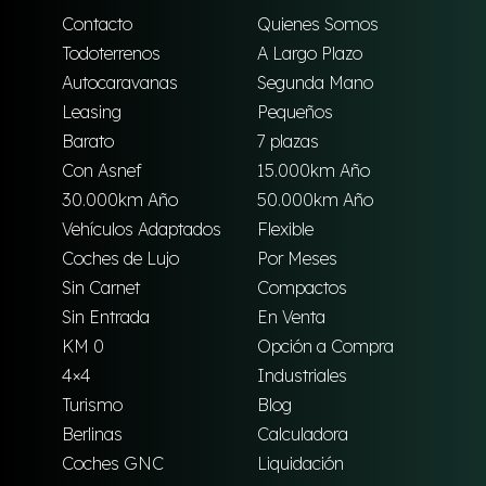
Contacto
Quienes Somos
Todoterrenos
A Largo Plazo
Autocaravanas
Segunda Mano
Leasing
Pequeños
Barato
7 plazas
Con Asnef
15.000km Año
30.000km Año
50.000km Año
Vehículos Adaptados
Flexible
Coches de Lujo
Por Meses
Sin Carnet
Compactos
Sin Entrada
En Venta
KM 0
Opción a Compra
4×4
Industriales
Turismo
Blog
Berlinas
Calculadora
Coches GNC
Liquidación