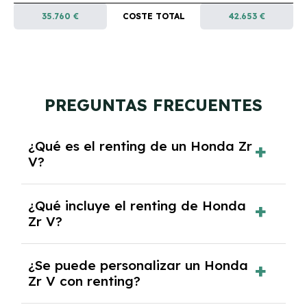
35.760 €
COSTE TOTAL
42.653 €
PREGUNTAS FRECUENTES
¿Qué es el renting de un Honda Zr
V?
El renting de un Honda Zr V es un contrato de
¿Qué incluye el renting de Honda
alquiler a largo plazo en el que pagas una
Zr V?
cuota mensual fija por el uso del coche
durante un periodo determinado,
El renting incluye el uso y disfrute del coche,
generalmente entre 2 y 5 años.
¿Se puede personalizar un Honda
seguro a todo riesgo, mantenimiento,
Zr V con renting?
reparaciones, impuestos, asistencia en
carretera y gestión de la documentación.