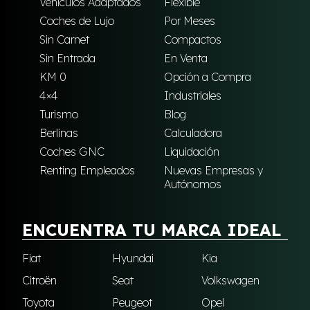
Vehículos Adaptados
Flexible
Coches de Lujo
Por Meses
Sin Carnet
Compactos
Sin Entrada
En Venta
KM 0
Opción a Compra
4×4
Industriales
Turismo
Blog
Berlinas
Calculadora
Coches GNC
Liquidación
Renting Empleados
Nuevas Empresas y
Autónomos
ENCUENTRA TU MARCA IDEAL
Fiat
Hyundai
Kia
Citroën
Seat
Volkswagen
Toyota
Peugeot
Opel