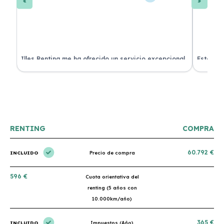
 de
Illes Renting me ha ofrecido un servicio excepcional.
Estoy mu
nes.
Su atención al cliente es muy buena y el coche llegó
nuevo y 
en perfectas condiciones. ¡Totalmente recomendable!
podría h
RENTING
COMPRA
60.792 €
INCLUIDO
Precio de compra
596 €
Cuota orientativa del
renting (5 años con
10.000km/año)
365 €
INCLUIDO
Impuestos (Año)