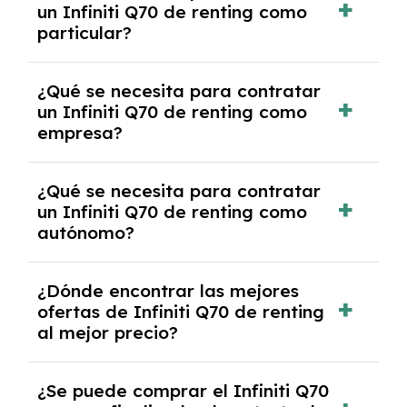
un Infiniti Q70 de renting como
cancelación anticipada. Es importante revisar
particular?
las condiciones del contrato y hablar con un
experto que te asesore.
Se requiere DNI/NIE, justificante de ingresos
¿Qué se necesita para contratar
y, en algunos casos, una consulta de solvencia
un Infiniti Q70 de renting como
crediticia y un pago inicial.
empresa?
Necesitarás el CIF de la empresa,
¿Qué se necesita para contratar
documentación financiera y, en algunos
un Infiniti Q70 de renting como
casos, un informe de solvencia de la empresa
autónomo?
y un pago inicial.
Se necesita DNI/NIE, alta en el régimen de
¿Dónde encontrar las mejores
autónomos, justificante de ingresos y, en
ofertas de Infiniti Q70 de renting
algunos casos, un informe fiscal y un pago
al mejor precio?
inicial.
En nuestra página web podrás encontrar las
¿Se puede comprar el Infiniti Q70
mejores ofertas de vehículos de renting con