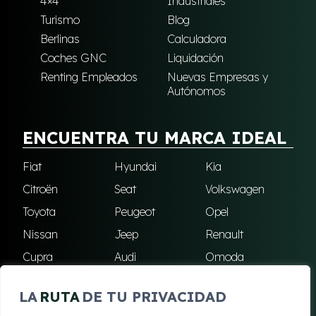
4×4
Industriales
Turismo
Blog
Berlinas
Calculadora
Coches GNC
Liquidación
Renting Empleados
Nuevas Empresas y
Autónomos
ENCUENTRA TU MARCA IDEAL
Fiat
Hyundai
Kia
Citroën
Seat
Volkswagen
Toyota
Peugeot
Opel
Nissan
Jeep
Renault
Cupra
Audi
Omoda
BMW
Dacia
Mazda
LA
RUTA
DE TU PRIVACIDAD
Skoda
Ford
Todas las marcas