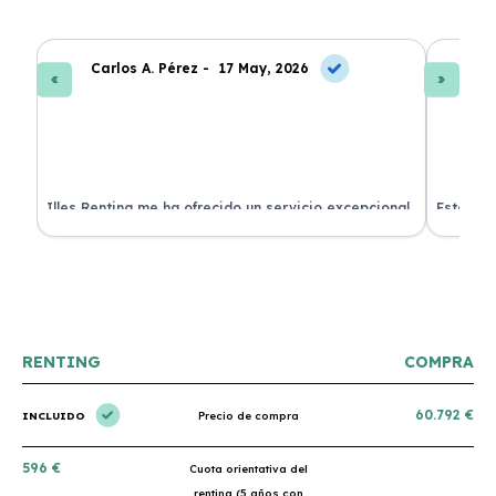
Carlos A. Pérez -
17 May, 2026
La
 de
Illes Renting me ha ofrecido un servicio excepcional.
Estoy mu
nes.
Su atención al cliente es muy buena y el coche llegó
nuevo y 
en perfectas condiciones. ¡Totalmente recomendable!
podría h
RENTING
COMPRA
60.792 €
INCLUIDO
Precio de compra
596 €
Cuota orientativa del
renting (5 años con