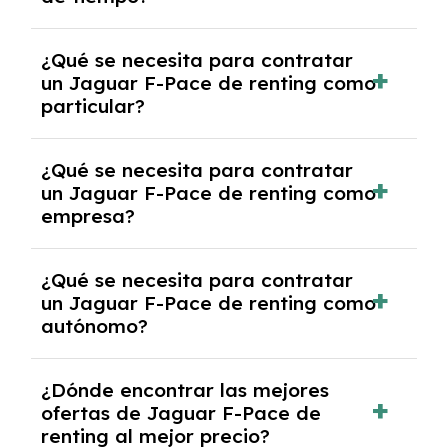
debido al resultado del estudio de viabilidad
económica.
Generalmente, puedes rescindir el contrato,
¿Qué se necesita para contratar
pero puede haber penalizaciones por
un Jaguar F-Pace de renting como
cancelación anticipada. Es importante revisar
particular?
las condiciones del contrato y hablar con un
experto que te asesore.
Se requiere DNI/NIE, justificante de ingresos
¿Qué se necesita para contratar
y, en algunos casos, una consulta de solvencia
un Jaguar F-Pace de renting como
crediticia y un pago inicial.
empresa?
Necesitarás el CIF de la empresa,
¿Qué se necesita para contratar
documentación financiera y, en algunos
un Jaguar F-Pace de renting como
casos, un informe de solvencia de la empresa
autónomo?
y un pago inicial.
Se necesita DNI/NIE, alta en el régimen de
¿Dónde encontrar las mejores
autónomos, justificante de ingresos y, en
ofertas de Jaguar F-Pace de
algunos casos, un informe fiscal y un pago
renting al mejor precio?
inicial.