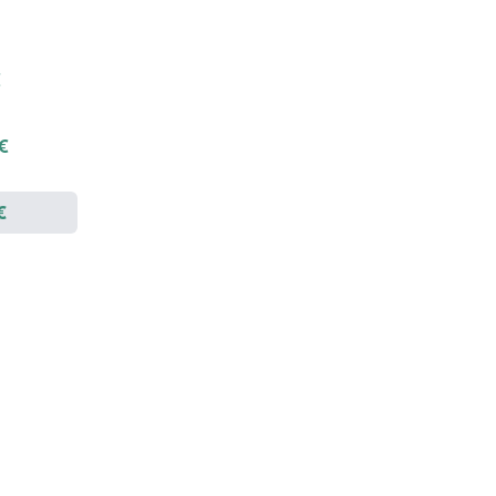
€
 €
€