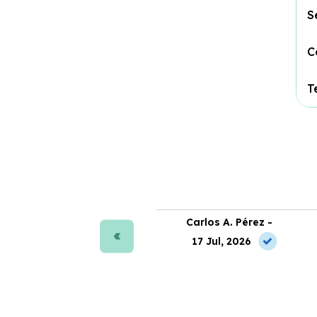
S
C
T
ra J. Moreno -
Carlos A. Pérez -
 Jul, 2026
17 Jul, 2026