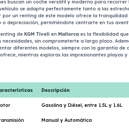
nes buscan un coche versátil y moderno para recorrer 
vehículo se adapta perfectamente tanto a las estrecha
r por un renting de este modelo ofrece la tranquilidad
 depreciación, permitiéndote centrarte en tus aventur
renting de
KGM Tívoli
en
Mallorca
es la flexibilidad qu
necesidades, sin comprometerte a largo plazo. Además
mentar diferentes modelos, siempre con la garantía de c
ofrece, mientras exploras las impresionantes playas 
aracterísticas
Descripción
otor
Gasolina y Diésel, entre 1.5L y 1.6L
ransmisión
Manual y Automática