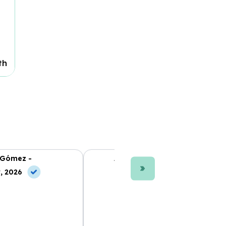
th
 Gómez -
Ana L. Fernández -
, 2026
10 Jun, 2026