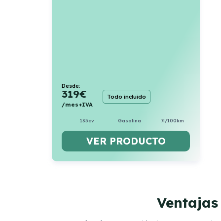
Desde:
319
€
Todo incluido
/mes+IVA
135cv
Gasolina
7l/100km
VER PRODUCTO
Ventajas