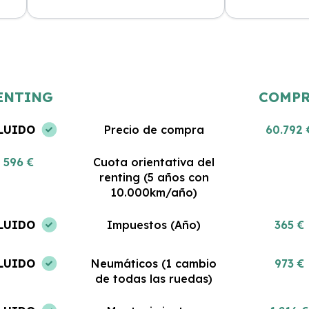
Estoy muy satisfecha con mi renting.
Gran servicio y
 al
El coche es nuevo y todo lo que
Me encanta pod
incluye es impresionante. No podría
coche sin pre
haber tomado una mejor decisión.
gastos. ¡Estoy 
ENTING
COMP
LUIDO
Precio de compra
60.792 
596 €
Cuota orientativa del
renting (5 años con
10.000km/año)
LUIDO
Impuestos (Año)
365 €
LUIDO
Neumáticos (1 cambio
973 €
de todas las ruedas)