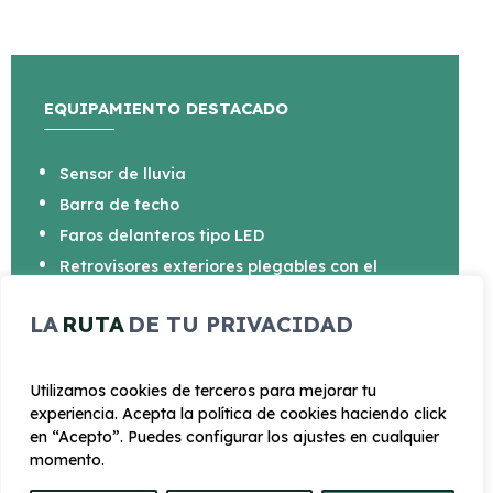
EQUIPAMIENTO DESTACADO
Sensor de lluvia
Barra de techo
Faros delanteros tipo LED
Retrovisores exteriores plegables con el
intermitente incorporado
Asiento del conductor regulable en altura
LA
RUTA
DE TU PRIVACIDAD
Sensores de aparcamiento delanteros y
traseros
Utilizamos cookies de terceros para mejorar tu
Pantalla 31cm (12,3")
experiencia. Acepta la política de cookies haciendo click
en “Acepto”. Puedes configurar los ajustes en cualquier
momento.