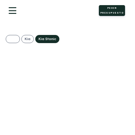
PEDIR
PRESUPUESTO
Kia
Kia Stonic
KIA Stonic 1.0 T-
GDi MHEV Business
315€/Mes
Desde:
+ IVA
Híbrido
Manual
115cv
ECO
gasolina