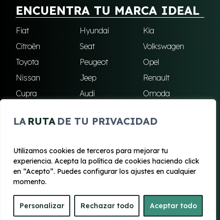
ENCUENTRA TU MARCA IDEAL
Fiat
Hyundai
Kia
Citroën
Seat
Volkswagen
Toyota
Peugeot
Opel
Nissan
Jeep
Renault
Cupra
Audi
Omoda
BMW
Dacia
Mazda
LA
RUTA
DE TU PRIVACIDAD
Skoda
Ford
Todas las marcas
Utilizamos cookies de terceros para mejorar tu
experiencia. Acepta la política de cookies haciendo click
© 2020 - 2026 Renting Mallorca
en “Acepto”. Puedes configurar los ajustes en cualquier
Aviso legal y Privacidad
|
Política de cookies
|
Términos
momento.
Personalizar
Rechazar todo
Aceptar todo