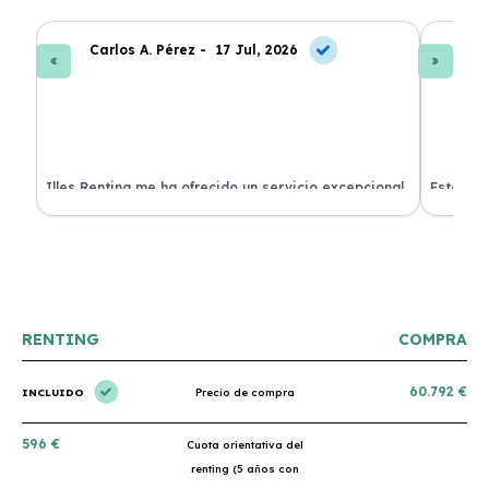
Carlos A. Pérez -
17 Jul, 2026
La
 de
Illes Renting me ha ofrecido un servicio excepcional.
Estoy mu
nes.
Su atención al cliente es muy buena y el coche llegó
nuevo y 
en perfectas condiciones. ¡Totalmente recomendable!
podría h
RENTING
COMPRA
60.792 €
INCLUIDO
Precio de compra
596 €
Cuota orientativa del
renting (5 años con