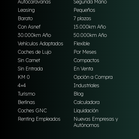
Autocaravanas
Segunda Mano
Leasing
Pequeños
Barato
7 plazas
Con Asnef
15.000km Año
30.000km Año
50.000km Año
Vehículos Adaptados
Flexible
Coches de Lujo
Por Meses
Sin Carnet
Compactos
Sin Entrada
En Venta
KM 0
Opción a Compra
4×4
Industriales
Turismo
Blog
Berlinas
Calculadora
Coches GNC
Liquidación
Renting Empleados
Nuevas Empresas y
Autónomos