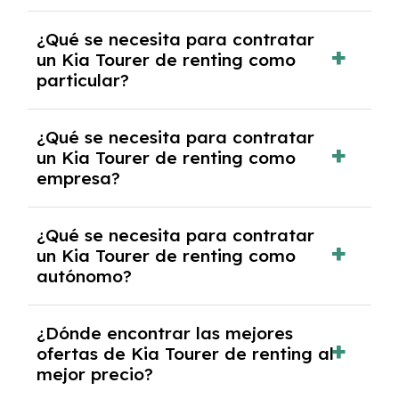
económica.
Generalmente, puedes rescindir el contrato,
¿Qué se necesita para contratar
pero puede haber penalizaciones por
un Kia Tourer de renting como
cancelación anticipada. Es importante revisar
particular?
las condiciones del contrato y hablar con un
experto que te asesore.
Se requiere DNI/NIE, justificante de ingresos
¿Qué se necesita para contratar
y, en algunos casos, una consulta de solvencia
un Kia Tourer de renting como
crediticia y un pago inicial.
empresa?
Necesitarás el CIF de la empresa,
¿Qué se necesita para contratar
documentación financiera y, en algunos
un Kia Tourer de renting como
casos, un informe de solvencia de la empresa
autónomo?
y un pago inicial.
Se necesita DNI/NIE, alta en el régimen de
¿Dónde encontrar las mejores
autónomos, justificante de ingresos y, en
ofertas de Kia Tourer de renting al
algunos casos, un informe fiscal y un pago
mejor precio?
inicial.