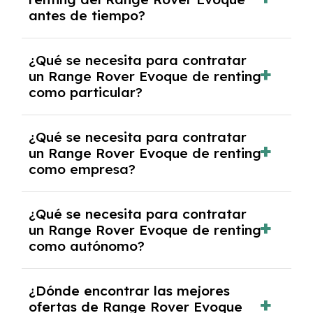
salvo en casos que lo exija el proveedor
antes de tiempo?
debido al resultado del estudio de viabilidad
económica.
Generalmente, puedes rescindir el contrato,
¿Qué se necesita para contratar
pero puede haber penalizaciones por
un Range Rover Evoque de renting
cancelación anticipada. Es importante revisar
como particular?
las condiciones del contrato y hablar con un
experto que te asesore.
Se requiere DNI/NIE, justificante de ingresos
¿Qué se necesita para contratar
y, en algunos casos, una consulta de solvencia
un Range Rover Evoque de renting
crediticia y un pago inicial.
como empresa?
Necesitarás el CIF de la empresa,
¿Qué se necesita para contratar
documentación financiera y, en algunos
un Range Rover Evoque de renting
casos, un informe de solvencia de la empresa
como autónomo?
y un pago inicial.
Se necesita DNI/NIE, alta en el régimen de
¿Dónde encontrar las mejores
autónomos, justificante de ingresos y, en
ofertas de Range Rover Evoque
algunos casos, un informe fiscal y un pago