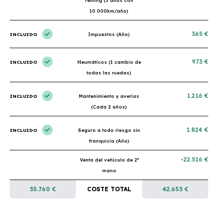
renting (5 años con
10.000km/año)
365 €
INCLUIDO
Impuestos (Año)
973 €
INCLUIDO
Neumáticos (1 cambio de
todas las ruedas)
1.216 €
INCLUIDO
Mantenimiento y averías
(Cada 2 años)
1.824 €
INCLUIDO
Seguro a todo riesgo sin
franquicia (Año)
-22.516 €
Venta del vehículo de 2ª
mano
35.760 €
COSTE TOTAL
42.653 €