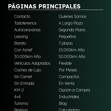
PÁGINAS PRINCIPALES
Contacto
Quienes Somos
Todoterrenos
A Largo Plazo
Autocaravanas
Segunda Mano
Leasing
Pequeños
Barato
7 plazas
Con Asnef
15.000km Año
30.000km Año
50.000km Año
Vehículos Adaptados
Flexible
Coches de Lujo
Por Meses
Sin Carnet
Compactos
Sin Entrada
En Venta
KM 0
Opción a Compra
4×4
Industriales
Turismo
Blog
Berlinas
Calculadora