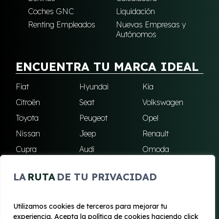
Coches GNC
Liquidación
Renting Empleados
Nuevas Empresas y
Autónomos
ENCUENTRA TU MARCA IDEAL
Fiat
Hyundai
Kia
Citroën
Seat
Volkswagen
Toyota
Peugeot
Opel
Nissan
Jeep
Renault
Cupra
Audi
Omoda
BMW
Dacia
Mazda
LA
RUTA
DE TU PRIVACIDAD
Skoda
Ford
Todas las marcas
Utilizamos cookies de terceros para mejorar tu
experiencia. Acepta la política de cookies haciendo click