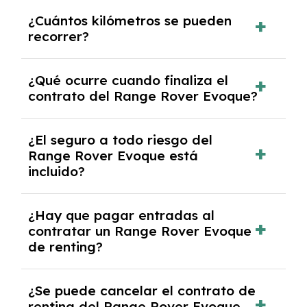
Puedes elegir la duración del contrato de
¿Cuántos kilómetros se pueden
renting, que normalmente varía entre 2 y 5
recorrer?
años.
El número de kilómetros está limitado por el
¿Qué ocurre cuando finaliza el
contrato y puede variar entre 10,000 y
contrato del Range Rover Evoque?
30,000 km anuales. Si excedes ese límite,
puede haber un cargo adicional.
Al finalizar el contrato, puedes devolver el
¿El seguro a todo riesgo del
coche, renovarlo por uno nuevo o, en algunos
Range Rover Evoque está
casos, comprarlo a un precio previamente
incluido?
acordado.
Con el renting podrás disfrutar de un Range
¿Hay que pagar entradas al
Rover Evoque con el seguro a todo riesgo sin
contratar un Range Rover Evoque
franquicia incluido dentro de las cuotas
de renting?
mensuales.
No, con el renting tienes la ventaja de que no
¿Se puede cancelar el contrato de
tendrás que pagar ningún tipo de entrada
renting del Range Rover Evoque