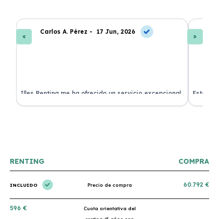
Carlos A. Pérez -
17 Jun, 2026
La
 de
Illes Renting me ha ofrecido un servicio excepcional.
Estoy mu
nes.
Su atención al cliente es muy buena y el coche llegó
nuevo y 
en perfectas condiciones. ¡Totalmente recomendable!
podría h
RENTING
COMPRA
60.792 €
INCLUIDO
Precio de compra
596 €
Cuota orientativa del