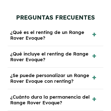
PREGUNTAS FRECUENTES
¿Qué es el renting de un Range
Rover Evoque?
El renting de un Range Rover Evoque es un
¿Qué incluye el renting de Range
contrato de alquiler a largo plazo en el que
Rover Evoque?
pagas una cuota mensual fija por el uso del
coche durante un periodo determinado,
El renting incluye el uso y disfrute del coche,
generalmente entre 2 y 5 años.
¿Se puede personalizar un Range
seguro a todo riesgo, mantenimiento,
Rover Evoque con renting?
reparaciones, impuestos, asistencia en
carretera y gestión de la documentación.
Sí, puedes personalizar el coche con ciertas
¿Cuánto dura la permanencia del
opciones y equipamiento adicional, siempre y
Range Rover Evoque?
cuando lo pactes con la empresa de renting.