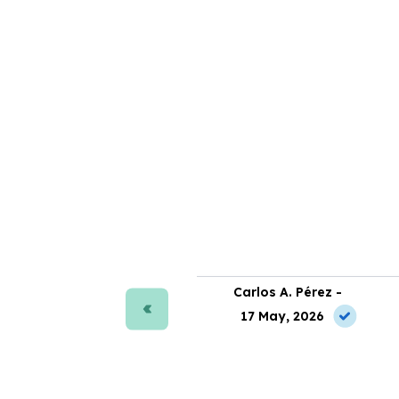
ra J. Moreno -
Carlos A. Pérez -
 May, 2026
17 May, 2026