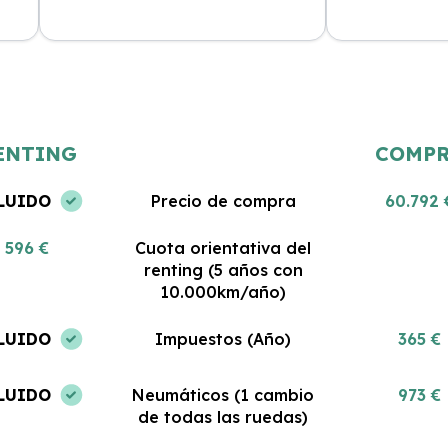
Estoy muy satisfecha con mi renting.
Gran servicio y
 al
El coche es nuevo y todo lo que
Me encanta pod
incluye es impresionante. No podría
coche sin pre
haber tomado una mejor decisión.
gastos. ¡Estoy 
ENTING
COMP
LUIDO
Precio de compra
60.792 
596 €
Cuota orientativa del
renting (5 años con
10.000km/año)
LUIDO
Impuestos (Año)
365 €
LUIDO
Neumáticos (1 cambio
973 €
de todas las ruedas)