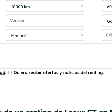
dad
.
Quiero recibir ofertas y noticias del renting.
s de un renting de Lexus CT en 