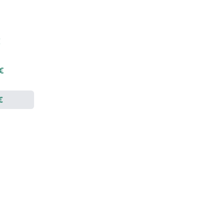
€
 €
€