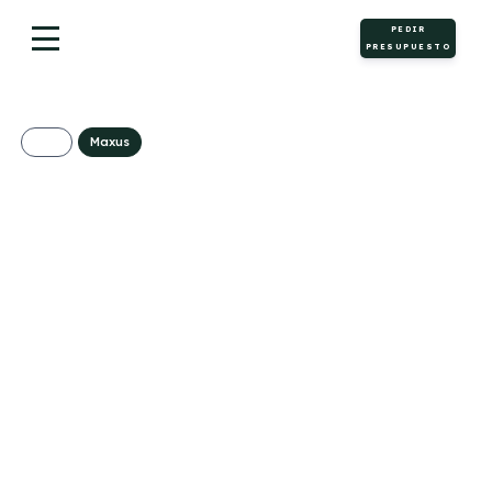
PEDIR
PRESUPUESTO
Maxus
Maxus T90 EV
729€/Mes
Desde:
+ IVA
Eléctrico
Automático
177cv
0
5
471g/Km
26,9kWh/100km