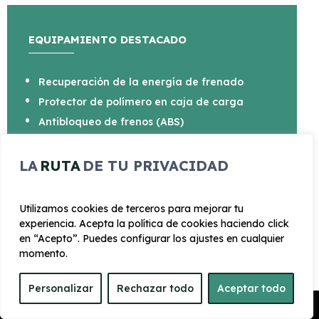
EQUIPAMIENTO DESTACADO
Recuperación de la energía de frenado
Protector de polímero en caja de carga
Antibloqueo de frenos (ABS)
Control de presión de neumáticos
Equipo reparpinchazos
LA
RUTA
DE TU PRIVACIDAD
Función Mirror Link (Apple Carplay y QD link)
Carga rápida CC hata 10kjW"
Utilizamos cookies de terceros para mejorar tu
experiencia. Acepta la política de cookies haciendo click
en “Acepto”. Puedes configurar los ajustes en cualquier
momento.
Personalizar
Rechazar todo
Aceptar todo
CARROCERÍA
Pedir Presupuesto