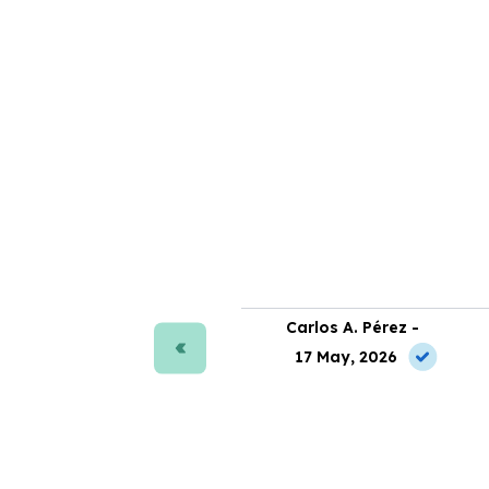
ra J. Moreno -
Carlos A. Pérez -
 May, 2026
17 May, 2026