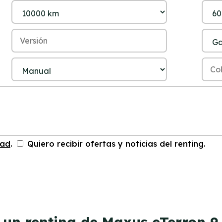
dad
.
Quiero recibir ofertas y noticias del renting.
 un renting de Maxus eTerron 9