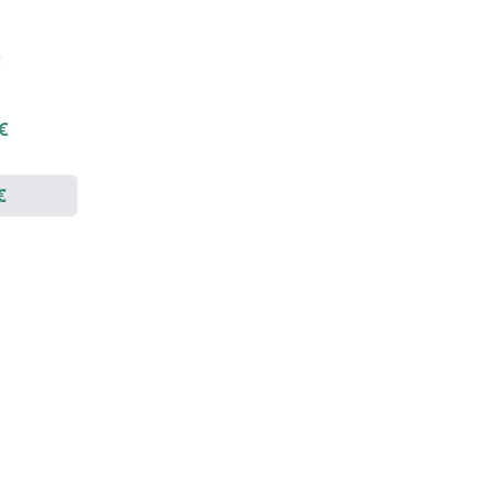
€
 €
€