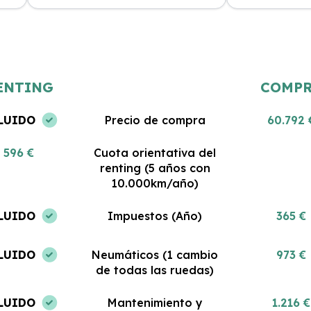
Estoy muy satisfecha con mi renting.
Gran servicio y
 al
El coche es nuevo y todo lo que
Me encanta pod
incluye es impresionante. No podría
coche sin pre
haber tomado una mejor decisión.
gastos. ¡Estoy 
ENTING
COMP
LUIDO
Precio de compra
60.792 
596 €
Cuota orientativa del
renting (5 años con
10.000km/año)
LUIDO
Impuestos (Año)
365 €
LUIDO
Neumáticos (1 cambio
973 €
de todas las ruedas)
LUIDO
Mantenimiento y
1.216 €