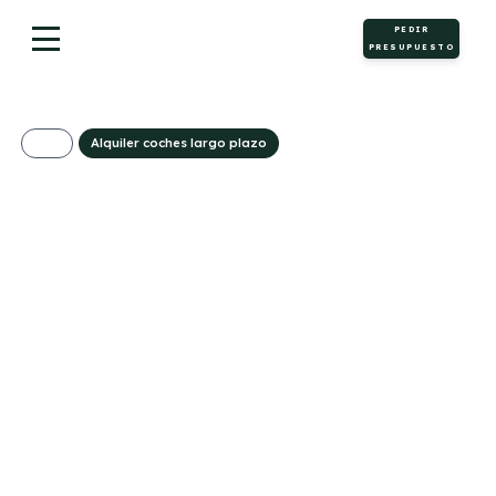
PEDIR
PRESUPUESTO
Alquiler coches largo plazo
Mazda CX 30 2.5L
e-SkyAct G MHEV
103kW Prime-Line
280€/Mes
Desde:
+ IVA
Híbrido
Manual
140cv
ECO
gasolina