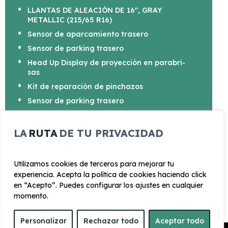
LLANTAS DE ALEACIÓN DE 16", GRAY
METALLIC (215/65 R16)
Sen­sor de apar­ca­mien­to tra­se­ro
Sen­sor de par­king tra­se­ro
Head Up Dis­p­lay de pro­yec­ción en pa­ra­b­ri­
sas
Kit de re­pa­ra­ción de pin­cha­zos
Sen­sor de par­king tra­se­ro
Sis­te­ma Mazda Con­nect con pan­ta­l­la de
10,25"
LA
RUTA
DE TU PRIVACIDAD
Utilizamos cookies de terceros para mejorar tu
experiencia. Acepta la política de cookies haciendo click
en “Acepto”. Puedes configurar los ajustes en cualquier
CARROCERÍA
momento.
Personalizar
Largo
Rechazar todo
Alto
Aceptar todo