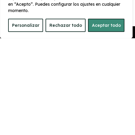
en “Acepto”. Puedes configurar los ajustes en cualquier
momento.
CARROCERÍA
Personalizar
Rechazar todo
Aceptar todo
Largo
Alto
Pedir Presupuesto
4.690 mm
1.695 mm
Ancho
Maletero
1860 mm
583
PRESTACIONES
Velocidad
Cilindrada
máxima
2.488 cc
187 km/h
Aceleración
Tracción
11 seg
Delantera