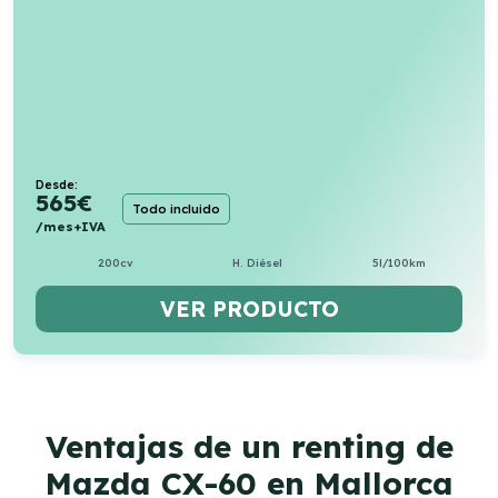
Desde:
565
€
Todo incluido
/mes+IVA
200cv
H. Diésel
5l/100km
VER PRODUCTO
Ventajas de un renting de
Mazda CX-60 en Mallorca