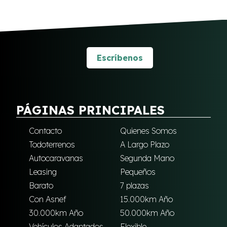
Escríbenos
PÁGINAS PRINCIPALES
Contacto
Quienes Somos
Todoterrenos
A Largo Plazo
Autocaravanas
Segunda Mano
Leasing
Pequeños
Barato
7 plazas
Con Asnef
15.000km Año
30.000km Año
50.000km Año
Vehículos Adaptados
Flexible