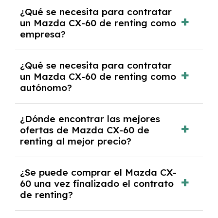
Se requiere DNI/NIE, justificante de ingresos
¿Qué se necesita para contratar
y, en algunos casos, una consulta de solvencia
un Mazda CX-60 de renting como
crediticia y un pago inicial.
empresa?
Necesitarás el CIF de la empresa,
¿Qué se necesita para contratar
documentación financiera y, en algunos
un Mazda CX-60 de renting como
casos, un informe de solvencia de la empresa
autónomo?
y un pago inicial.
Se necesita DNI/NIE, alta en el régimen de
¿Dónde encontrar las mejores
autónomos, justificante de ingresos y, en
ofertas de Mazda CX-60 de
algunos casos, un informe fiscal y un pago
renting al mejor precio?
inicial.
En nuestra página web podrás encontrar las
¿Se puede comprar el Mazda CX-
mejores ofertas de vehículos de renting con
60 una vez finalizado el contrato
todos los gastos incluidos y sin pagar
de renting?
entradas.
Sí, en algunos casos, al final del contrato de