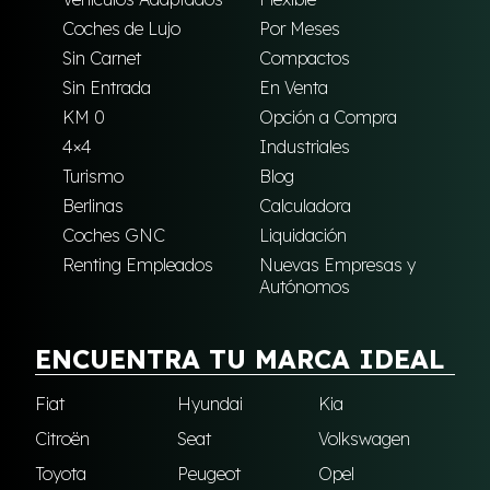
Coches de Lujo
Por Meses
Sin Carnet
Compactos
Sin Entrada
En Venta
KM 0
Opción a Compra
4×4
Industriales
Turismo
Blog
Berlinas
Calculadora
Coches GNC
Liquidación
Renting Empleados
Nuevas Empresas y
Autónomos
ENCUENTRA TU MARCA IDEAL
Fiat
Hyundai
Kia
Citroën
Seat
Volkswagen
Toyota
Peugeot
Opel