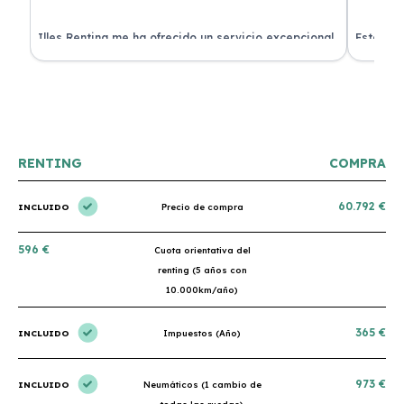
 de
Illes Renting me ha ofrecido un servicio excepcional.
Estoy mu
nes.
Su atención al cliente es muy buena y el coche llegó
nuevo y 
en perfectas condiciones. ¡Totalmente recomendable!
podría h
RENTING
COMPRA
60.792 €
INCLUIDO
Precio de compra
596 €
Cuota orientativa del
renting (5 años con
10.000km/año)
365 €
INCLUIDO
Impuestos (Año)
973 €
INCLUIDO
Neumáticos (1 cambio de