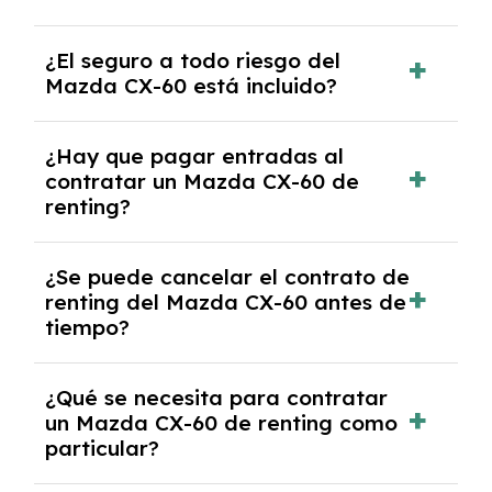
puede haber un cargo adicional.
Al finalizar el contrato, puedes devolver el
¿El seguro a todo riesgo del
coche, renovarlo por uno nuevo o, en algunos
Mazda CX-60 está incluido?
casos, comprarlo a un precio previamente
acordado.
Con el renting podrás disfrutar de un Mazda
¿Hay que pagar entradas al
CX-60 con el seguro a todo riesgo sin
contratar un Mazda CX-60 de
franquicia incluido dentro de las cuotas
renting?
mensuales.
No, con el renting tienes la ventaja de que no
¿Se puede cancelar el contrato de
tendrás que pagar ningún tipo de entrada
renting del Mazda CX-60 antes de
salvo en casos que lo exija el proveedor
tiempo?
debido al resultado del estudio de viabilidad
económica.
Generalmente, puedes rescindir el contrato,
¿Qué se necesita para contratar
pero puede haber penalizaciones por
un Mazda CX-60 de renting como
cancelación anticipada. Es importante revisar
particular?
las condiciones del contrato y hablar con un
experto que te asesore.