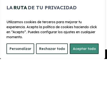
CARROCERÍA
LA
RUTA
DE TU PRIVACIDAD
Largo
Alto
4.873 mm
1.971 mm
Utilizamos cookies de terceros para mejorar tu
experiencia. Acepta la política de cookies haciendo click
en “Acepto”. Puedes configurar los ajustes en cualquier
Ancho
Maletero
momento.
1984 mm
560
Personalizar
Rechazar todo
Aceptar todo
Pedir Presupuesto
PRESTACIONES
Velocidad
Cilindrada
máxima
3.982 cc
220 km/h
Aceleración
Tracción
4 seg
4x4