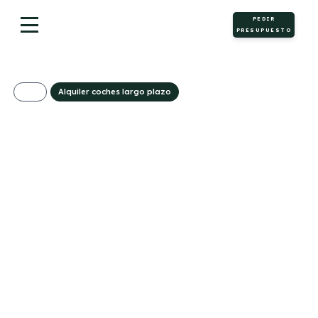
PEDIR
PRESUPUESTO
Alquiler coches largo plazo
Mercedes-AMG G 63
3562€/Mes
Desde:
+ IVA
Gasolina
Automático
577cv
5
336g/Km
15,2l/100km