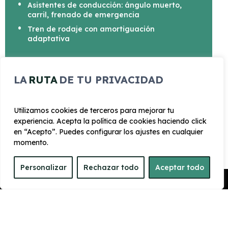
Asistentes de conducción: ángulo muerto,
carril, frenado de emergencia
Tren de rodaje con amortiguación
adaptativa
LA
RUTA
DE TU PRIVACIDAD
CARROCERÍA
Utilizamos cookies de terceros para mejorar tu
experiencia. Acepta la política de cookies haciendo click
en “Acepto”. Puedes configurar los ajustes en cualquier
Largo
Alto
momento.
4.941 mm
1.716 mm
Personalizar
Rechazar todo
Aceptar todo
Ancho
Maletero
Pedir Presupuesto
2018 mm
510
PRESTACIONES