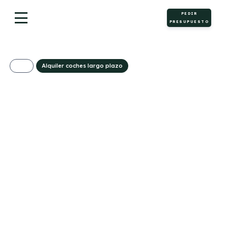
PEDIR
PRESUPUESTO
Alquiler coches largo plazo
Mercedes-Benz GLE
350de 4MATIC
Coupé
1236€/Mes
Desde:
+ IVA
Híbrido
Automático
333cv
0
enchufable