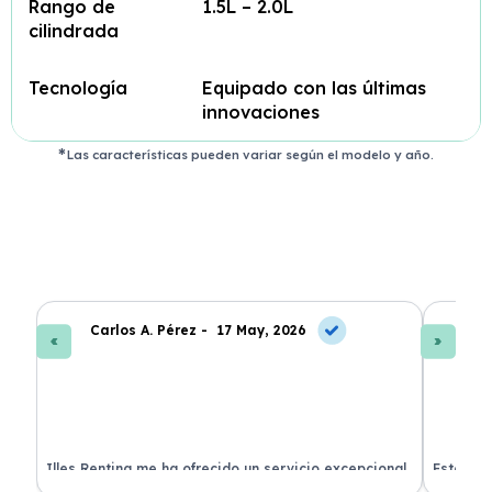
Rango de
1.5L – 2.0L
cilindrada
Tecnología
Equipado con las últimas
innovaciones
Las características pueden variar según el modelo y año.
Carlos A. Pérez -
17 May, 2026
La
 de
Illes Renting me ha ofrecido un servicio excepcional.
Estoy mu