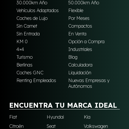
30.000km Año
50.000km Año
Vehículos Adaptados
Flexible
Coches de Lujo
Por Meses
Sin Carnet
Compactos
Sin Entrada
En Venta
KM 0
Opción a Compra
4×4
Industriales
Turismo
Blog
Berlinas
Calculadora
Coches GNC
Liquidación
Renting Empleados
Nuevas Empresas y
Autónomos
ENCUENTRA TU MARCA IDEAL
Fiat
Hyundai
Kia
Citroën
Seat
Volkswagen