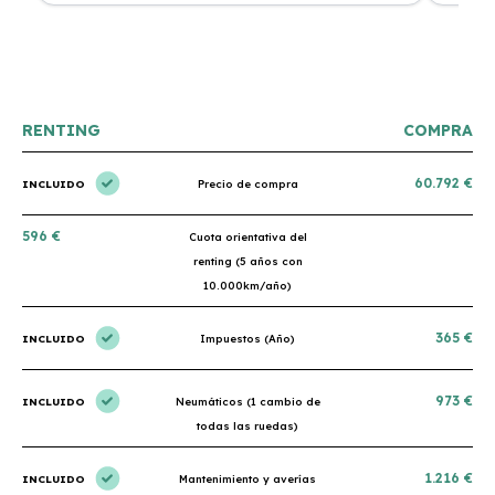
nes.
Su atención al cliente es muy buena y el coche llegó
nuevo y 
en perfectas condiciones. ¡Totalmente recomendable!
podría h
RENTING
COMPRA
60.792 €
INCLUIDO
Precio de compra
596 €
Cuota orientativa del
renting (5 años con
10.000km/año)
365 €
INCLUIDO
Impuestos (Año)
973 €
INCLUIDO
Neumáticos (1 cambio de
todas las ruedas)
1.216 €
INCLUIDO
Mantenimiento y averías