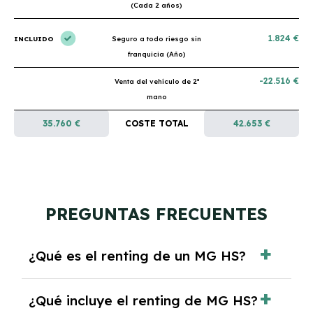
(Cada 2 años)
1.824 €
INCLUIDO
Seguro a todo riesgo sin
franquicia (Año)
-22.516 €
Venta del vehículo de 2ª
mano
35.760 €
COSTE TOTAL
42.653 €
PREGUNTAS FRECUENTES
¿Qué es el renting de un MG HS?
El renting de un MG HS es un contrato de
¿Qué incluye el renting de MG HS?
alquiler a largo plazo en el que pagas una