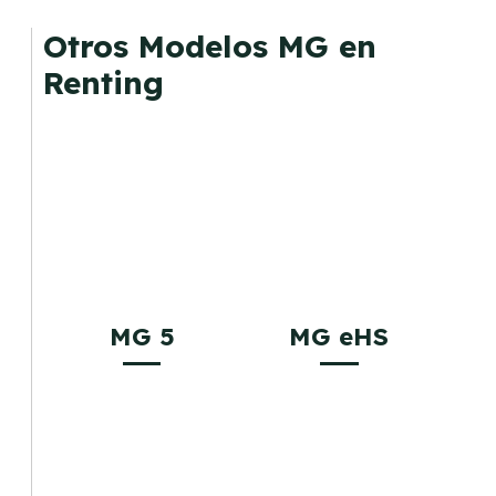
mantenimiento, seguro o depreciación, y si te
Otros Modelos MG en
gusta cambiar de coche cada pocos años.
Renting
MG 5
MG eHS