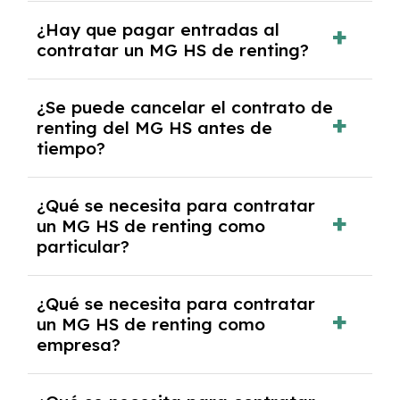
Con el renting podrás disfrutar de un MG HS
¿Hay que pagar entradas al
con el seguro a todo riesgo sin franquicia
contratar un MG HS de renting?
incluido dentro de las cuotas mensuales.
No, con el renting tienes la ventaja de que no
¿Se puede cancelar el contrato de
tendrás que pagar ningún tipo de entrada
renting del MG HS antes de
salvo en casos que lo exija el proveedor
tiempo?
debido al resultado del estudio de viabilidad
económica.
Generalmente, puedes rescindir el contrato,
¿Qué se necesita para contratar
pero puede haber penalizaciones por
un MG HS de renting como
cancelación anticipada. Es importante revisar
particular?
las condiciones del contrato y hablar con un
experto que te asesore.
Se requiere DNI/NIE, justificante de ingresos
¿Qué se necesita para contratar
y, en algunos casos, una consulta de solvencia
un MG HS de renting como
crediticia y un pago inicial.
empresa?
Necesitarás el CIF de la empresa,