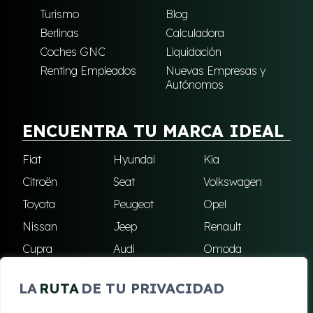
Turismo
Blog
Berlinas
Calculadora
Coches GNC
Liquidación
Renting Empleados
Nuevas Empresas y
Autónomos
ENCUENTRA TU MARCA IDEAL
Fiat
Hyundai
Kia
Citroën
Seat
Volkswagen
Toyota
Peugeot
Opel
Nissan
Jeep
Renault
Cupra
Audi
Omoda
BMW
Dacia
Mazda
LA
RUTA
DE TU PRIVACIDAD
Skoda
Ford
Todas las marcas