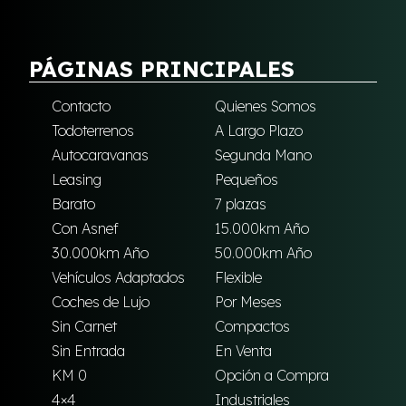
PÁGINAS PRINCIPALES
Contacto
Quienes Somos
Todoterrenos
A Largo Plazo
Autocaravanas
Segunda Mano
Leasing
Pequeños
Barato
7 plazas
Con Asnef
15.000km Año
30.000km Año
50.000km Año
Vehículos Adaptados
Flexible
Coches de Lujo
Por Meses
Sin Carnet
Compactos
Sin Entrada
En Venta
KM 0
Opción a Compra
4×4
Industriales