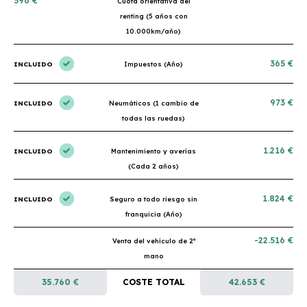
596 €
Cuota orientativa del
renting (5 años con
10.000km/año)
365 €
INCLUIDO
Impuestos (Año)
973 €
INCLUIDO
Neumáticos (1 cambio de
todas las ruedas)
1.216 €
INCLUIDO
Mantenimiento y averías
(Cada 2 años)
1.824 €
INCLUIDO
Seguro a todo riesgo sin
franquicia (Año)
-22.516 €
Venta del vehículo de 2ª
mano
35.760 €
COSTE TOTAL
42.653 €