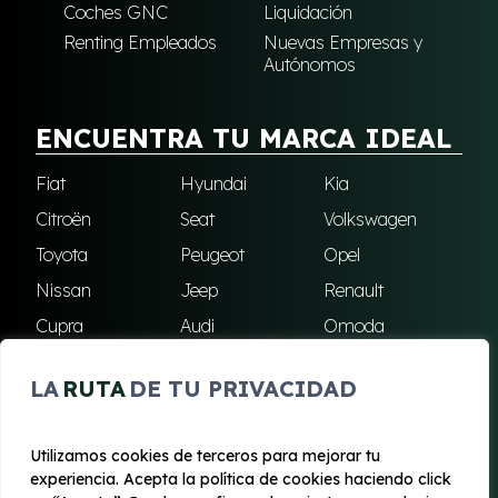
Coches GNC
Liquidación
Renting Empleados
Nuevas Empresas y
Autónomos
ENCUENTRA TU MARCA IDEAL
Fiat
Hyundai
Kia
Citroën
Seat
Volkswagen
Toyota
Peugeot
Opel
Nissan
Jeep
Renault
Cupra
Audi
Omoda
BMW
Dacia
Mazda
LA
RUTA
DE TU PRIVACIDAD
Skoda
Ford
Todas las marcas
Utilizamos cookies de terceros para mejorar tu
experiencia. Acepta la política de cookies haciendo click
© 2020 - 2026 Renting Mallorca