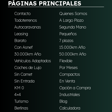
PÁGINAS PRINCIPALES
Contacto
Quienes Somos
Todoterrenos
A Largo Plazo
Autocaravanas
Segunda Mano
Leasing
Pequeños
Barato
7 plazas
Con Asnef
15.000km Año
30.000km Año
50.000km Año
Vehículos Adaptados
Flexible
Coches de Lujo
Por Meses
Sin Carnet
Compactos
Sin Entrada
En Venta
KM 0
Opción a Compra
4×4
Industriales
Turismo
Blog
Berlinas
Calculadora