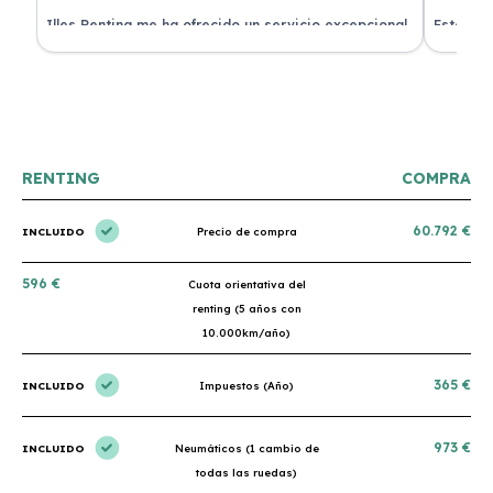
 de
Illes Renting me ha ofrecido un servicio excepcional.
Estoy mu
nes.
Su atención al cliente es muy buena y el coche llegó
nuevo y 
en perfectas condiciones. ¡Totalmente recomendable!
podría h
RENTING
COMPRA
60.792 €
INCLUIDO
Precio de compra
596 €
Cuota orientativa del
renting (5 años con
10.000km/año)
365 €
INCLUIDO
Impuestos (Año)
973 €
INCLUIDO
Neumáticos (1 cambio de
todas las ruedas)