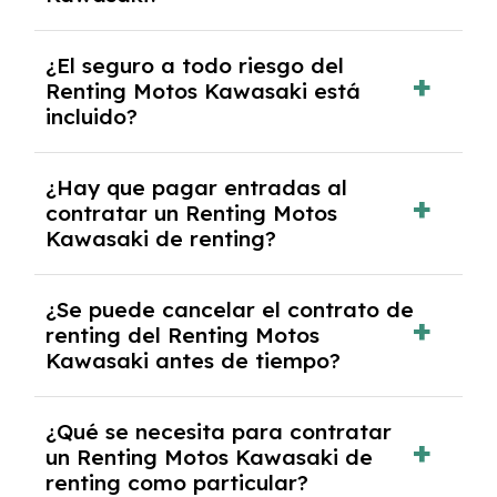
puede haber un cargo adicional.
Al finalizar el contrato, puedes devolver el
¿El seguro a todo riesgo del
coche, renovarlo por uno nuevo o, en algunos
Renting Motos Kawasaki está
casos, comprarlo a un precio previamente
incluido?
acordado.
Con el renting podrás disfrutar de un Renting
¿Hay que pagar entradas al
Motos Kawasaki con el seguro a todo riesgo
contratar un Renting Motos
sin franquicia incluido dentro de las cuotas
Kawasaki de renting?
mensuales.
No, con el renting tienes la ventaja de que no
¿Se puede cancelar el contrato de
tendrás que pagar ningún tipo de entrada
renting del Renting Motos
salvo en casos que lo exija el proveedor
Kawasaki antes de tiempo?
debido al resultado del estudio de viabilidad
económica.
Generalmente, puedes rescindir el contrato,
¿Qué se necesita para contratar
pero puede haber penalizaciones por
un Renting Motos Kawasaki de
cancelación anticipada. Es importante revisar
renting como particular?
las condiciones del contrato y hablar con un