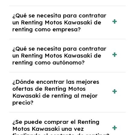
experto que te asesore.
Se requiere DNI/NIE, justificante de ingresos
¿Qué se necesita para contratar
y, en algunos casos, una consulta de solvencia
un Renting Motos Kawasaki de
crediticia y un pago inicial.
renting como empresa?
Necesitarás el CIF de la empresa,
¿Qué se necesita para contratar
documentación financiera y, en algunos
un Renting Motos Kawasaki de
casos, un informe de solvencia de la empresa
renting como autónomo?
y un pago inicial.
Se necesita DNI/NIE, alta en el régimen de
¿Dónde encontrar las mejores
autónomos, justificante de ingresos y, en
ofertas de Renting Motos
algunos casos, un informe fiscal y un pago
Kawasaki de renting al mejor
inicial.
precio?
En nuestra página web podrás encontrar las
¿Se puede comprar el Renting
mejores ofertas de vehículos de renting con
Motos Kawasaki una vez
todos los gastos incluidos y sin pagar