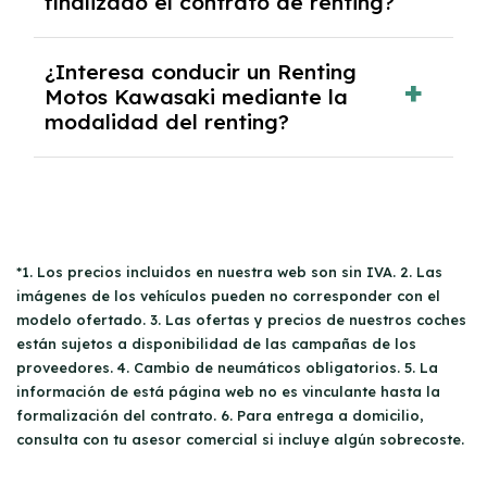
finalizado el contrato de renting?
entradas.
Sí, en algunos casos, al final del contrato de
¿Interesa conducir un Renting
renting se puede adquirir el coche. En este
Motos Kawasaki mediante la
caso tendrán que analizar los años, la
modalidad del renting?
cantidad de kilómetros recorridos y el coste
del mercado actual.
El renting puede ser ventajoso si prefieres una
cuota fija mensual, sin preocuparte de
mantenimiento, seguro o depreciación, y si te
gusta cambiar de coche cada pocos años.
*1. Los precios incluidos en nuestra web son sin IVA. 2. Las
imágenes de los vehículos pueden no corresponder con el
modelo ofertado. 3. Las ofertas y precios de nuestros coches
están sujetos a disponibilidad de las campañas de los
proveedores. 4. Cambio de neumáticos obligatorios. 5. La
información de está página web no es vinculante hasta la
formalización del contrato. 6. Para entrega a domicilio,
consulta con tu asesor comercial si incluye algún sobrecoste.