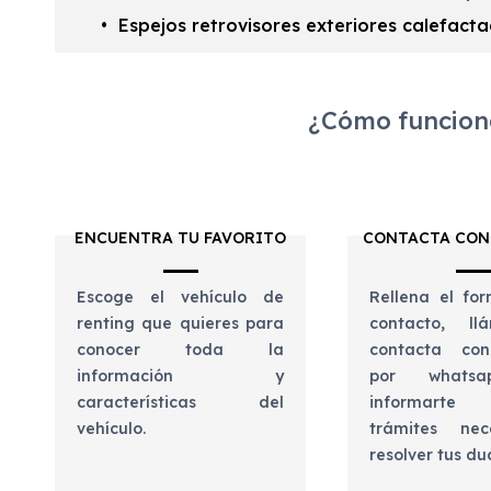
Espejos retrovisores exteriores calefacta
¿Cómo funciona
ENCUENTRA TU FAVORITO
CONTACTA CON
Escoge el vehículo de
Rellena el for
renting que quieres para
contacto, l
conocer toda la
contacta con
información y
por whats
características del
informart
vehículo.
trámites nec
resolver tus d