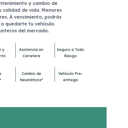
antenimiento y cambio de
u calidad de vida. Menores
eres. A vencimiento, podrás
r o quedarte tu vehículo.
punteros del mercado.
n y
Asistencia en
Seguro a Todo
nto
Carretera
Riesgo
a
Cambio de
Vehículo Pre-
*
Neumáticos*
entrega