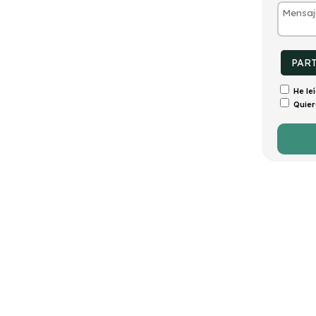
tintivo
Puertas
Emisiones
Consumo
ECO
5
143g/Km
6,3l/100km
PAR
He le
Quier