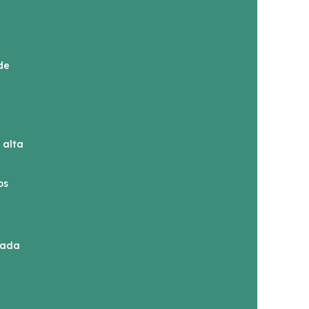
de
 alta
os
tada