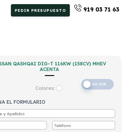
919 03 71 63
PEDIR PRESUPUESTO
SSAN QASHQAI DIG-T 116KW (158CV) MHEV
ACENTA
Sin IVA
Colores:
NA EL FORMULARIO