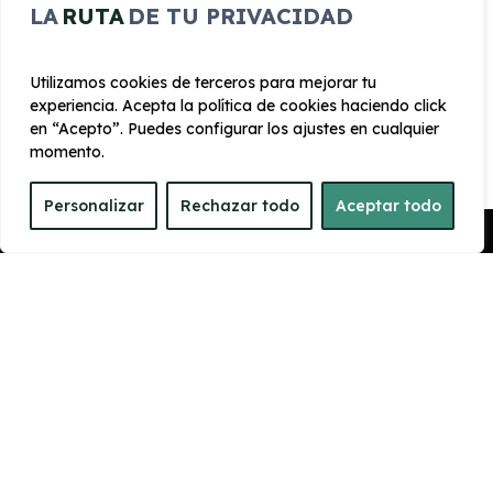
Equipo de audio con pantalla táctil a color
LA
RUTA
DE TU PRIVACIDAD
ISOFIX
Utilizamos cookies de terceros para mejorar tu
experiencia. Acepta la política de cookies haciendo click
en “Acepto”. Puedes configurar los ajustes en cualquier
momento.
CARROCERÍA
Personalizar
Rechazar todo
Aceptar todo
Pedir Presupuesto
Largo
Alto
4.060 mm
1.435 mm
Ancho
Maletero
1765 mm
309
PRESTACIONES
Velocidad