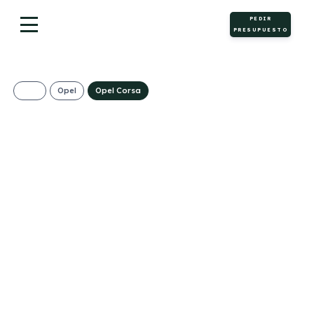
PEDIR
PRESUPUESTO
Opel
Opel Corsa
OPEL CORSA 1.2T
XHL 100CV
EDITION
(MANUAL)
264€/Mes
Desde:
+ IVA