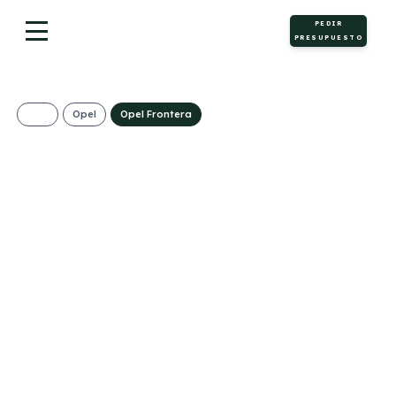
PEDIR
PRESUPUESTO
Opel
Opel Frontera
Opel Frontera 1.2T
XHT Hybrid EDCT6
107kW Ultimate
275€/Mes
Desde:
+ IVA
Híbrido
Automático
145cv
ECO
gasolina