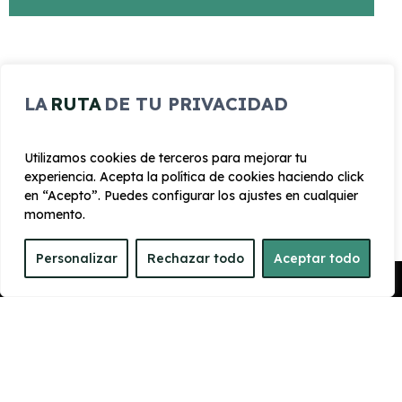
CARROCERÍA
LA
RUTA
DE TU PRIVACIDAD
Largo
Alto
4.385 mm
1.635 mm
Utilizamos cookies de terceros para mejorar tu
experiencia. Acepta la política de cookies haciendo click
en “Acepto”. Puedes configurar los ajustes en cualquier
Ancho
Maletero
momento.
1795 mm
460
Personalizar
Rechazar todo
Aceptar todo
PRESTACIONES
Pedir Presupuesto
Velocidad
Cilindrada
máxima
1.199 cc
194 km/h