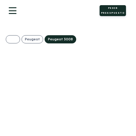
PEDIR
PRESUPUESTO
Peugeot
Peugeot 3008
Peugeot 3008 Plug-
In Allure 1.6 Hybrid
545€/Mes
Desde:
+ IVA
Híbrido
Automático
195cv
0
enchufable