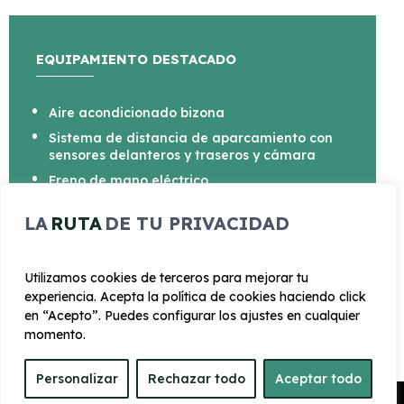
EQUIPAMIENTO DESTACADO
Aire acondicionado bizona
Sistema de distancia de aparcamiento con
sensores delanteros y traseros y cámara
Freno de mano eléctrico
Botón de arranque del vehículo
LA
RUTA
DE TU PRIVACIDAD
Cristal trasero oscurecido en el lateral
trasero
Utilizamos cookies de terceros para mejorar tu
experiencia. Acepta la política de cookies haciendo click
en “Acepto”. Puedes configurar los ajustes en cualquier
momento.
CARROCERÍA
Personalizar
Rechazar todo
Aceptar todo
Pedir Presupuesto