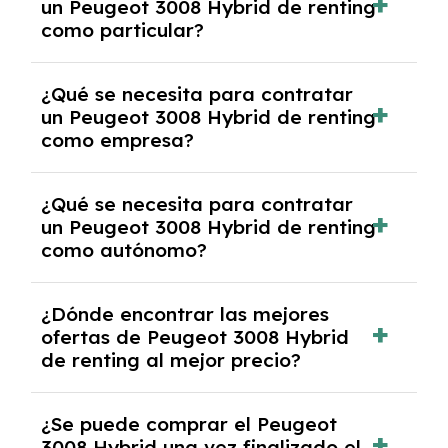
un Peugeot 3008 Hybrid de renting
cancelación anticipada. Es importante revisar
como particular?
las condiciones del contrato y hablar con un
experto que te asesore.
Se requiere DNI/NIE, justificante de ingresos
¿Qué se necesita para contratar
y, en algunos casos, una consulta de solvencia
un Peugeot 3008 Hybrid de renting
crediticia y un pago inicial.
como empresa?
Necesitarás el CIF de la empresa,
¿Qué se necesita para contratar
documentación financiera y, en algunos
un Peugeot 3008 Hybrid de renting
casos, un informe de solvencia de la empresa
como autónomo?
y un pago inicial.
Se necesita DNI/NIE, alta en el régimen de
¿Dónde encontrar las mejores
autónomos, justificante de ingresos y, en
ofertas de Peugeot 3008 Hybrid
algunos casos, un informe fiscal y un pago
de renting al mejor precio?
inicial.
En nuestra página web podrás encontrar las
¿Se puede comprar el Peugeot
mejores ofertas de vehículos de renting con
3008 Hybrid una vez finalizado el