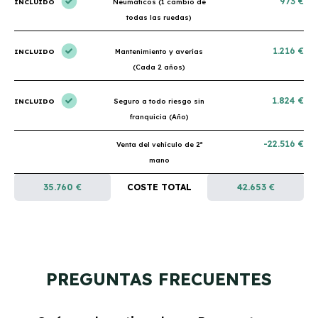
973 €
INCLUIDO
Neumáticos (1 cambio de
todas las ruedas)
1.216 €
INCLUIDO
Mantenimiento y averías
(Cada 2 años)
1.824 €
INCLUIDO
Seguro a todo riesgo sin
franquicia (Año)
-22.516 €
Venta del vehículo de 2ª
mano
35.760 €
COSTE TOTAL
42.653 €
PREGUNTAS FRECUENTES