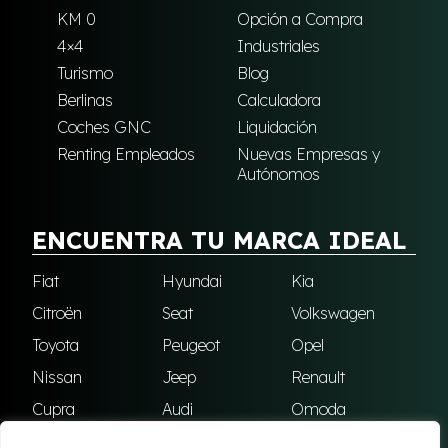
KM 0
Opción a Compra
4×4
Industriales
Turismo
Blog
Berlinas
Calculadora
Coches GNC
Liquidación
Renting Empleados
Nuevas Empresas y
Autónomos
ENCUENTRA TU MARCA IDEAL
Fiat
Hyundai
Kia
Citroën
Seat
Volkswagen
Toyota
Peugeot
Opel
Nissan
Jeep
Renault
Cupra
Audi
Omoda
BMW
Dacia
Mazda