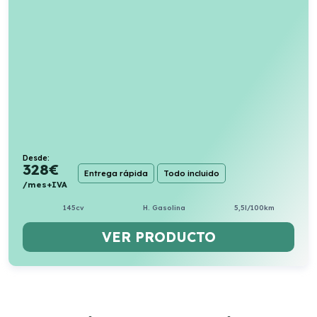
Desde:
328
€
Entrega rápida
Todo incluido
/mes+IVA
145cv
H. Gasolina
5,5l/100km
VER PRODUCTO