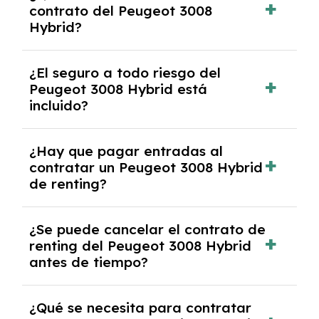
contrato del Peugeot 3008
30,000 km anuales. Si excedes ese límite,
Hybrid?
puede haber un cargo adicional.
Al finalizar el contrato, puedes devolver el
¿El seguro a todo riesgo del
coche, renovarlo por uno nuevo o, en algunos
Peugeot 3008 Hybrid está
casos, comprarlo a un precio previamente
incluido?
acordado.
Con el renting podrás disfrutar de un Peugeot
¿Hay que pagar entradas al
3008 Hybrid con el seguro a todo riesgo sin
contratar un Peugeot 3008 Hybrid
franquicia incluido dentro de las cuotas
de renting?
mensuales.
No, con el renting tienes la ventaja de que no
¿Se puede cancelar el contrato de
tendrás que pagar ningún tipo de entrada
renting del Peugeot 3008 Hybrid
salvo en casos que lo exija el proveedor
antes de tiempo?
debido al resultado del estudio de viabilidad
económica.
Generalmente, puedes rescindir el contrato,
¿Qué se necesita para contratar
pero puede haber penalizaciones por