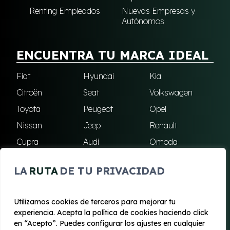
Renting Empleados
Nuevas Empresas y
Autónomos
ENCUENTRA TU MARCA IDEAL
Fiat
Hyundai
Kia
Citroën
Seat
Volkswagen
Toyota
Peugeot
Opel
Nissan
Jeep
Renault
Cupra
Audi
Omoda
BMW
Dacia
Mazda
LA
RUTA
DE TU PRIVACIDAD
Skoda
Ford
Todas las marcas
Utilizamos cookies de terceros para mejorar tu
experiencia. Acepta la política de cookies haciendo click
© 2020 - 2026 Renting Mallorca
en “Acepto”. Puedes configurar los ajustes en cualquier