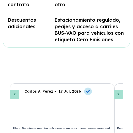
contrato
otro
Descuentos
Estacionamiento regulado,
adicionales
peajes y acceso a carriles
BUS-VAO para vehículos con
etiqueta Cero Emisiones
Carlos A. Pérez -
17 Jul, 2026
La
 de
Illes Renting me ha ofrecido un servicio excepcional.
Estoy mu