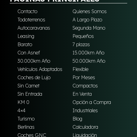
Contacto
Quienes Somos
Todoterrenos
A Largo Plazo
Autocaravanas
Segunda Mano
Leasing
Pequeños
Barato
7 plazas
Con Asnef
15.000km Año
30.000km Año
50.000km Año
Vehículos Adaptados
Flexible
Coches de Lujo
Por Meses
Sin Carnet
Compactos
Sin Entrada
En Venta
KM 0
Opción a Compra
4×4
Industriales
Turismo
Blog
Berlinas
Calculadora
Coches GNC
Liquidación