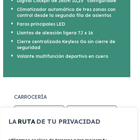
Digital Cockpit de 26cm 10,25’’ configurable
Climatizador automático de tres zonas con
control desde la segunda fila de asientos
Faros principales LED
Llantas de aleación ligera 7J x 16
Cierre centralizado Keyless Go sin cierre de
seguridad
Volante multifunción deportivo en cuero
CARROCERÍA
Largo
Alto
LA
RUTA
DE TU PRIVACIDAD
4.368 mm
1.456 mm