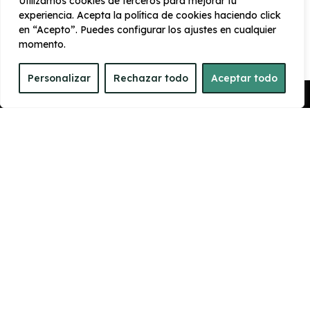
Utilizamos cookies de terceros para mejorar tu
Ancho
Maletero
experiencia. Acepta la política de cookies haciendo click
1800 mm
380
en “Acepto”. Puedes configurar los ajustes en cualquier
momento.
PRESTACIONES
Personalizar
Rechazar todo
Aceptar todo
Pedir Presupuesto
Velocidad
Cilindrada
máxima
1.968 cc
200 km/h
Aceleración
Tracción
10 seg
Delantera
CONSUMO Y EMISIONES
Emisiones
110 g/km