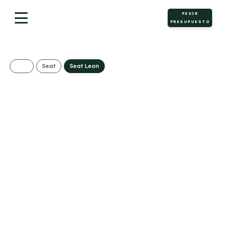
PEDIR
PRESUPUESTO
Seat
Seat Leon
Seat León 5P 2.0
TDI Start/Stop
Style XL
309€/Mes
Desde:
+ IVA
Diésel
Manual
115cv
C