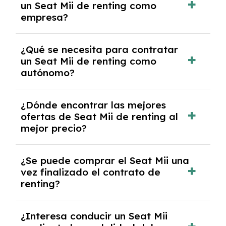
un Seat Mii de renting como
crediticia y un pago inicial.
empresa?
Necesitarás el CIF de la empresa,
¿Qué se necesita para contratar
documentación financiera y, en algunos
un Seat Mii de renting como
casos, un informe de solvencia de la empresa
autónomo?
y un pago inicial.
Se necesita DNI/NIE, alta en el régimen de
¿Dónde encontrar las mejores
autónomos, justificante de ingresos y, en
ofertas de Seat Mii de renting al
algunos casos, un informe fiscal y un pago
mejor precio?
inicial.
En nuestra página web podrás encontrar las
¿Se puede comprar el Seat Mii una
mejores ofertas de vehículos de renting con
vez finalizado el contrato de
todos los gastos incluidos y sin pagar
renting?
entradas.
Sí, en algunos casos, al final del contrato de
¿Interesa conducir un Seat Mii
renting se puede adquirir el coche. En este