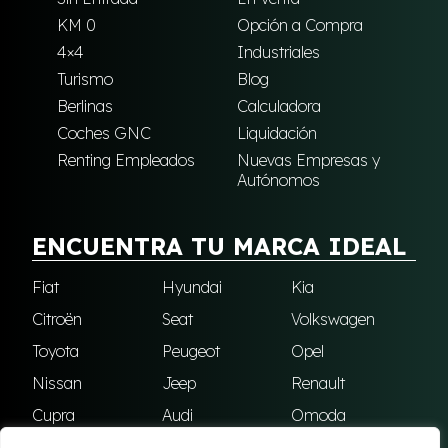
KM 0
Opción a Compra
4×4
Industriales
Turismo
Blog
Berlinas
Calculadora
Coches GNC
Liquidación
Renting Empleados
Nuevas Empresas y
Autónomos
ENCUENTRA TU MARCA IDEAL
Fiat
Hyundai
Kia
Citroën
Seat
Volkswagen
Toyota
Peugeot
Opel
Nissan
Jeep
Renault
Cupra
Audi
Omoda
BMW
Dacia
Mazda