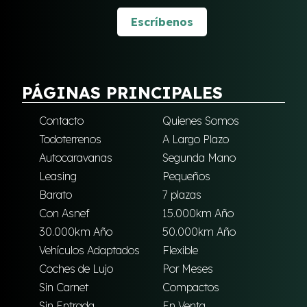
Escríbenos
PÁGINAS PRINCIPALES
Contacto
Quienes Somos
Todoterrenos
A Largo Plazo
Autocaravanas
Segunda Mano
Leasing
Pequeños
Barato
7 plazas
Con Asnef
15.000km Año
30.000km Año
50.000km Año
Vehículos Adaptados
Flexible
Coches de Lujo
Por Meses
Sin Carnet
Compactos
Sin Entrada
En Venta