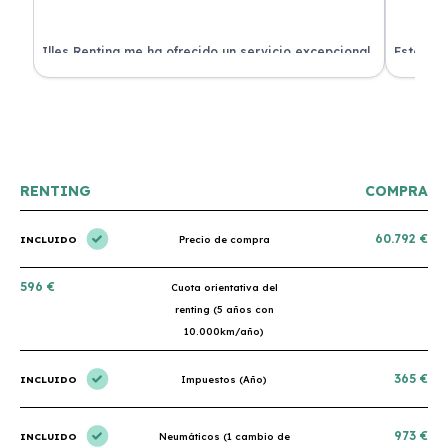
 de
Illes Renting me ha ofrecido un servicio excepcional.
Estoy mu
nes.
Su atención al cliente es muy buena y el coche llegó
nuevo y 
en perfectas condiciones. ¡Totalmente recomendable!
podría h
RENTING
COMPRA
60.792 €
INCLUIDO
Precio de compra
596 €
Cuota orientativa del
renting (5 años con
10.000km/año)
365 €
INCLUIDO
Impuestos (Año)
973 €
INCLUIDO
Neumáticos (1 cambio de