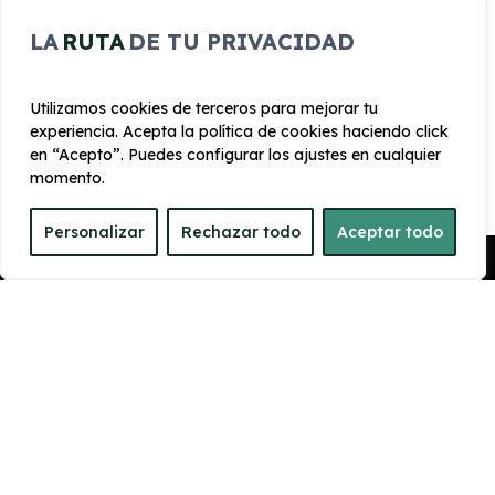
Ayuda de aparcamiento delantera +
trasera
LA
RUTA
DE TU PRIVACIDAD
SmartLink + Cable e Inalámbrico
Utilizamos cookies de terceros para mejorar tu
experiencia. Acepta la política de cookies haciendo click
en “Acepto”. Puedes configurar los ajustes en cualquier
momento.
CARROCERÍA
Personalizar
Rechazar todo
Aceptar todo
Pedir Presupuesto
Largo
Alto
4.241 mm
1.531 mm
Ancho
Maletero
1793 mm
400
PRESTACIONES