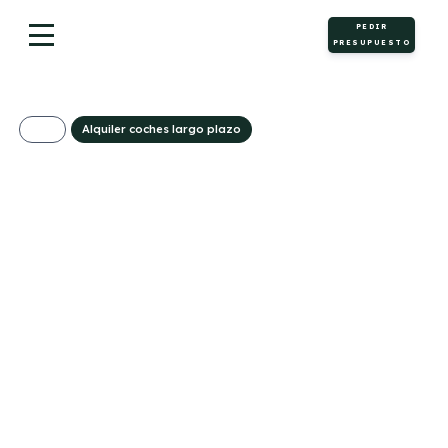
PEDIR
PRESUPUESTO
Alquiler coches largo plazo
Skoda Kamiq
Selection 1.0 TSI
95cv Manual
231€/Mes
Desde:
+ IVA
Gasolina
Manual
95cv
C