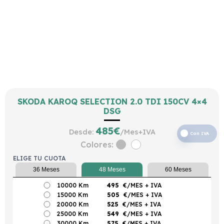
SKODA KAROQ SELECTION 2.0 TDI 150CV 4×4
DSG
485
€
Desde:
/Mes+IVA
Con IVA
Colores:
ELIGE TU CUOTA
36 Meses
48 Meses
60 Meses
10000 Km
495
€/MES
+ IVA
15000 Km
505
€/MES
+ IVA
20000 Km
525
€/MES
+ IVA
25000 Km
549
€/MES
+ IVA
30000 Km
575
€/MES
+ IVA