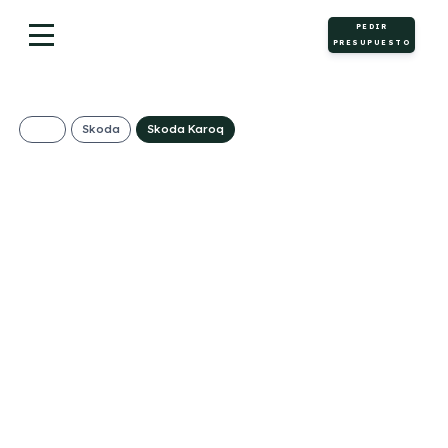
PEDIR
PRESUPUESTO
Skoda
Skoda Karoq
SKODA Karoq
Selection 2.0 TDI
150cv 4×4 DSG
485€/Mes
Desde:
+ IVA
Diésel
Automático
150cv
C