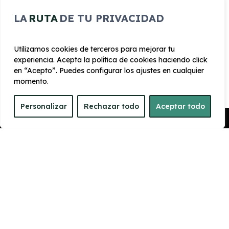
LA
RUTA
DE TU PRIVACIDAD
Pack Diseño Plus
Limitador de velocidad
Utilizamos cookies de terceros para mejorar tu
Luces LED
experiencia. Acepta la política de cookies haciendo click
en “Acepto”. Puedes configurar los ajustes en cualquier
Volante Multifuncion
momento.
Climatizador
Personalizar
Rechazar todo
Aceptar todo
Pedir Presupuesto
CARROCERÍA
Largo
Alto
4.382 mm
1.603 mm
Ancho
Maletero