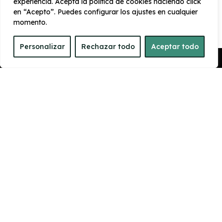
experiencia. Acepta la política de cookies haciendo click
Luces LED
en “Acepto”. Puedes configurar los ajustes en cualquier
Alerta de cambio de carril
momento.
Asientos delanteros calefactables
Personalizar
Rechazar todo
Aceptar todo
Pedir Presupuesto
CARROCERÍA
Largo
Alto
4.758 mm
1.659 mm
Ancho
Maletero
1864 mm
910
PRESTACIONES