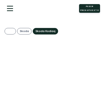
PEDIR
PRESUPUESTO
Skoda
Skoda Kodiaq
SKODA Kodiaq 2.0
TDI DSG Selection
555€/Mes
Desde:
+ IVA
Diésel
Automático
150cv
C