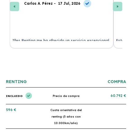
Carlos A. Pérez -
17 Jul, 2026
La
 de
Illes Renting me ha ofrecido un servicio excepcional.
Estoy mu
nes.
Su atención al cliente es muy buena y el coche llegó
nuevo y 
en perfectas condiciones. ¡Totalmente recomendable!
podría h
RENTING
COMPRA
60.792 €
INCLUIDO
Precio de compra
596 €
Cuota orientativa del
renting (5 años con
10.000km/año)