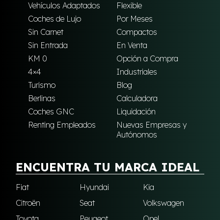
Vehículos Adaptados
Flexible
Coches de Lujo
Por Meses
Sin Carnet
Compactos
Sin Entrada
En Venta
KM 0
Opción a Compra
4×4
Industriales
Turismo
Blog
Berlinas
Calculadora
Coches GNC
Liquidación
Renting Empleados
Nuevas Empresas y
Autónomos
ENCUENTRA TU MARCA IDEAL
Fiat
Hyundai
Kia
Citroën
Seat
Volkswagen
Toyota
Peugeot
Opel