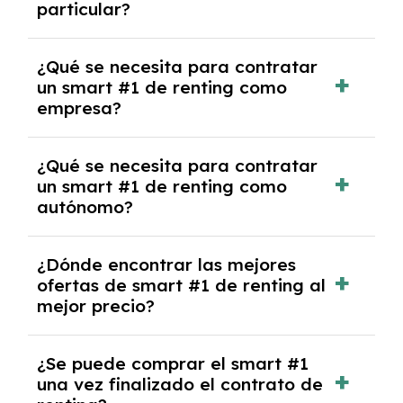
particular?
las condiciones del contrato y hablar con un
experto que te asesore.
Se requiere DNI/NIE, justificante de ingresos
¿Qué se necesita para contratar
y, en algunos casos, una consulta de solvencia
un smart #1 de renting como
crediticia y un pago inicial.
empresa?
Necesitarás el CIF de la empresa,
¿Qué se necesita para contratar
documentación financiera y, en algunos
un smart #1 de renting como
casos, un informe de solvencia de la empresa
autónomo?
y un pago inicial.
Se necesita DNI/NIE, alta en el régimen de
¿Dónde encontrar las mejores
autónomos, justificante de ingresos y, en
ofertas de smart #1 de renting al
algunos casos, un informe fiscal y un pago
mejor precio?
inicial.
En nuestra página web podrás encontrar las
¿Se puede comprar el smart #1
mejores ofertas de vehículos de renting con
una vez finalizado el contrato de
todos los gastos incluidos y sin pagar