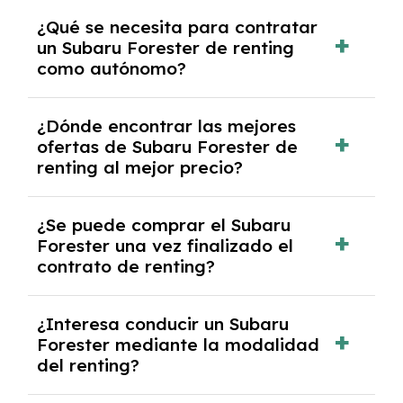
Necesitarás el CIF de la empresa,
¿Qué se necesita para contratar
documentación financiera y, en algunos
un Subaru Forester de renting
casos, un informe de solvencia de la empresa
como autónomo?
y un pago inicial.
Se necesita DNI/NIE, alta en el régimen de
¿Dónde encontrar las mejores
autónomos, justificante de ingresos y, en
ofertas de Subaru Forester de
algunos casos, un informe fiscal y un pago
renting al mejor precio?
inicial.
En nuestra página web podrás encontrar las
¿Se puede comprar el Subaru
mejores ofertas de vehículos de renting con
Forester una vez finalizado el
todos los gastos incluidos y sin pagar
contrato de renting?
entradas.
Sí, en algunos casos, al final del contrato de
¿Interesa conducir un Subaru
renting se puede adquirir el coche. En este
Forester mediante la modalidad
caso tendrán que analizar los años, la
del renting?
cantidad de kilómetros recorridos y el coste
del mercado actual.