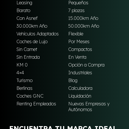
Leasing
Pequeños
Barato
7 plazas
Con Asnef
15.000km Año
30.000km Año
50.000km Año
Vehículos Adaptados
Flexible
Coches de Lujo
Por Meses
Sin Carnet
Compactos
Sin Entrada
En Venta
KM 0
Opción a Compra
4×4
Industriales
Turismo
Blog
Berlinas
Calculadora
Coches GNC
Liquidación
Renting Empleados
Nuevas Empresas y
Autónomos
ENCUENTRA TU MARCA IDEAL