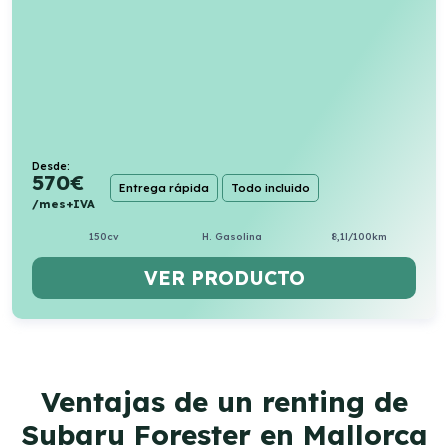
Desde:
570
€
Entrega rápida
Todo incluido
/mes+IVA
150cv
H. Gasolina
8,1l/100km
VER PRODUCTO
Ventajas de un renting de
Subaru Forester en Mallorca