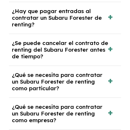
acordado.
Con el renting podrás disfrutar de un Subaru
¿Hay que pagar entradas al
Forester con el seguro a todo riesgo sin
contratar un Subaru Forester de
franquicia incluido dentro de las cuotas
renting?
mensuales.
No, con el renting tienes la ventaja de que no
¿Se puede cancelar el contrato de
tendrás que pagar ningún tipo de entrada
renting del Subaru Forester antes
salvo en casos que lo exija el proveedor
de tiempo?
debido al resultado del estudio de viabilidad
económica.
Generalmente, puedes rescindir el contrato,
¿Qué se necesita para contratar
pero puede haber penalizaciones por
un Subaru Forester de renting
cancelación anticipada. Es importante revisar
como particular?
las condiciones del contrato y hablar con un
experto que te asesore.
Se requiere DNI/NIE, justificante de ingresos
¿Qué se necesita para contratar
y, en algunos casos, una consulta de solvencia
un Subaru Forester de renting
crediticia y un pago inicial.
como empresa?