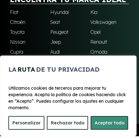
Fiat
Hyundai
Kia
Citroën
Seat
Volkswagen
Toyota
Peugeot
Opel
Nissan
Jeep
Renault
Cupra
Audi
Omoda
BMW
Dacia
Mazda
LA
RUTA
DE TU PRIVACIDAD
Skoda
Ford
Todas las marcas
Utilizamos cookies de terceros para mejorar tu
experiencia. Acepta la política de cookies haciendo click
© 2020 - 2026 Renting Mallorca
en “Acepto”. Puedes configurar los ajustes en cualquier
Aviso legal y Privacidad
|
Política de cookies
|
Términos
momento.
Personalizar
Rechazar todo
Aceptar todo
Pedir Presupuesto