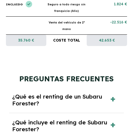
1.824 €
INCLUIDO
Seguro a todo riesgo sin
franquicia (Año)
-22.516 €
Venta del vehículo de 2ª
mano
35.760 €
COSTE TOTAL
42.653 €
PREGUNTAS FRECUENTES
¿Qué es el renting de un Subaru
Forester?
El renting de un Subaru Forester es un
¿Qué incluye el renting de Subaru
contrato de alquiler a largo plazo en el que
Forester?
pagas una cuota mensual fija por el uso del