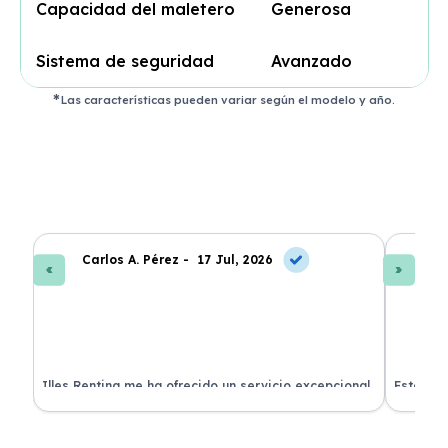
Capacidad del maletero
Generosa
Sistema de seguridad
Avanzado
Las características pueden variar según el modelo y año.
Carlos A. Pérez -
17 Jul, 2026
La
 de
Illes Renting me ha ofrecido un servicio excepcional.
Estoy mu
nes.
Su atención al cliente es muy buena y el coche llegó
nuevo y 
en perfectas condiciones. ¡Totalmente recomendable!
podría h