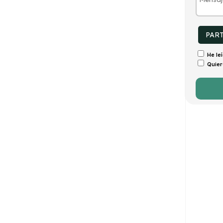
tintivo
Puertas
Emisiones
Consumo
0
5
40g/Km
1,7l/100km
PAR
He le
Quier