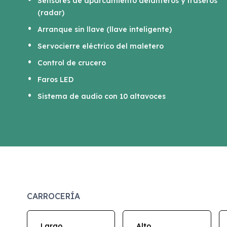
Sensores de aparcamiento delanteros y traseros
(radar)
Arranque sin llave (llave inteligente)
Servocierre eléctrico del maletero
Control de crucero
Faros LED
Sistema de audio con 10 altavoces
CARROCERÍA
Largo
Alto