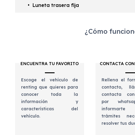
Luneta trasera fija
¿Cómo funciona
ENCUENTRA TU FAVORITO
CONTACTA CON
Escoge el vehículo de
Rellena el for
renting que quieres para
contacto, l
conocer toda la
contacta con
información y
por whats
características del
informart
vehículo.
trámites nec
resolver tus d