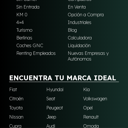
Sin Entrada
En Venta
KM 0
Opción a Compra
4×4
Industriales
Turismo
Blog
Berlinas
Calculadora
Coches GNC
Liquidación
Renting Empleados
Nuevas Empresas y
Autónomos
ENCUENTRA TU MARCA IDEAL
Fiat
Hyundai
Kia
Citroën
Seat
Volkswagen
Toyota
Peugeot
Opel
Nissan
Jeep
Renault
Cupra
Audi
Omoda