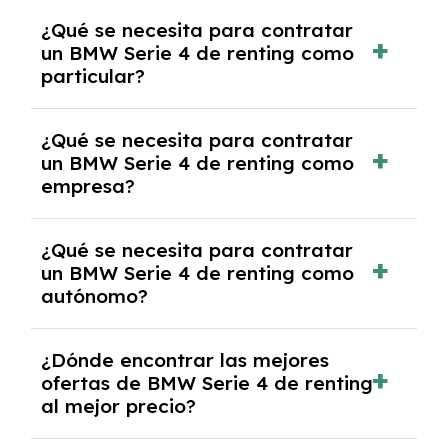
Generalmente, puedes rescindir el contrato,
¿Qué se necesita para contratar
pero puede haber penalizaciones por
un BMW Serie 4 de renting como
cancelación anticipada. Es importante revisar
particular?
las condiciones del contrato y hablar con un
experto que te asesore.
Se requiere DNI/NIE, justificante de ingresos
¿Qué se necesita para contratar
y, en algunos casos, una consulta de solvencia
un BMW Serie 4 de renting como
crediticia y un pago inicial.
empresa?
Necesitarás el CIF de la empresa,
¿Qué se necesita para contratar
documentación financiera y, en algunos
un BMW Serie 4 de renting como
casos, un informe de solvencia de la empresa
autónomo?
y un pago inicial.
Se necesita DNI/NIE, alta en el régimen de
¿Dónde encontrar las mejores
autónomos, justificante de ingresos y, en
ofertas de BMW Serie 4 de renting
algunos casos, un informe fiscal y un pago
al mejor precio?
inicial.