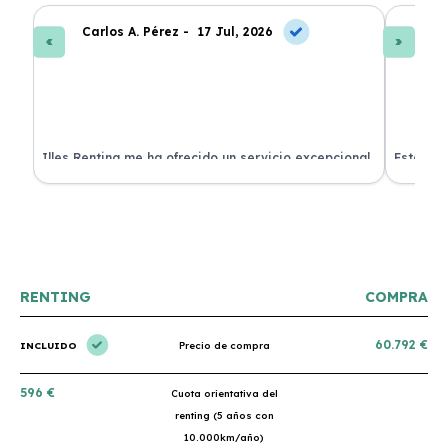
Carlos A. Pérez -
17 Jul, 2026
La
 de
Illes Renting me ha ofrecido un servicio excepcional.
Estoy mu
nes.
Su atención al cliente es muy buena y el coche llegó
nuevo y 
en perfectas condiciones. ¡Totalmente recomendable!
podría h
RENTING
COMPRA
60.792 €
INCLUIDO
Precio de compra
596 €
Cuota orientativa del
renting (5 años con
10.000km/año)